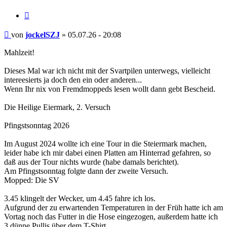
Zitieren
Beitrag
von
jockelSZJ
»
05.07.26 - 20:08
Mahlzeit!
Dieses Mal war ich nicht mit der Svartpilen unterwegs, vielleicht
intereesierts ja doch den ein oder anderen...
Wenn Ihr nix von Fremdmoppeds lesen wollt dann gebt Bescheid.
Die Heilige Eiermark, 2. Versuch
Pfingstsonntag 2026
Im August 2024 wollte ich eine Tour in die Steiermark machen,
leider habe ich mir dabei einen Platten am Hinterrad gefahren, so
daß aus der Tour nichts wurde (habe damals berichtet).
Am Pfingstsonntag folgte dann der zweite Versuch.
Mopped: Die SV
3.45 klingelt der Wecker, um 4.45 fahre ich los.
Aufgrund der zu erwartenden Temperaturen in der Früh hatte ich am
Vortag noch das Futter in die Hose eingezogen, außerdem hatte ich
3 dünne Pullis über dem T-Shirt.