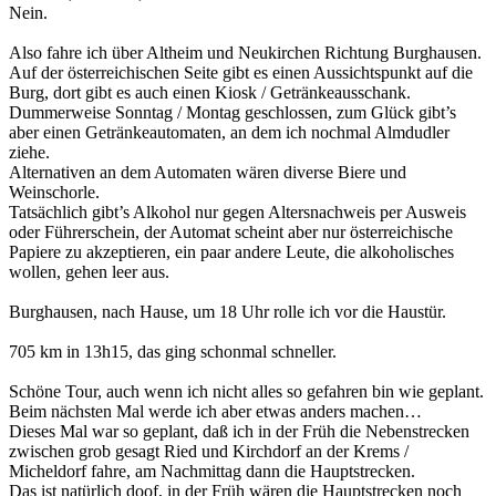
Nein.
Also fahre ich über Altheim und Neukirchen Richtung Burghausen.
Auf der österreichischen Seite gibt es einen Aussichtspunkt auf die
Burg, dort gibt es auch einen Kiosk / Getränkeausschank.
Dummerweise Sonntag / Montag geschlossen, zum Glück gibt’s
aber einen Getränkeautomaten, an dem ich nochmal Almdudler
ziehe.
Alternativen an dem Automaten wären diverse Biere und
Weinschorle.
Tatsächlich gibt’s Alkohol nur gegen Altersnachweis per Ausweis
oder Führerschein, der Automat scheint aber nur österreichische
Papiere zu akzeptieren, ein paar andere Leute, die alkoholisches
wollen, gehen leer aus.
Burghausen, nach Hause, um 18 Uhr rolle ich vor die Haustür.
705 km in 13h15, das ging schonmal schneller.
Schöne Tour, auch wenn ich nicht alles so gefahren bin wie geplant.
Beim nächsten Mal werde ich aber etwas anders machen…
Dieses Mal war so geplant, daß ich in der Früh die Nebenstrecken
zwischen grob gesagt Ried und Kirchdorf an der Krems /
Micheldorf fahre, am Nachmittag dann die Hauptstrecken.
Das ist natürlich doof, in der Früh wären die Hauptstrecken noch