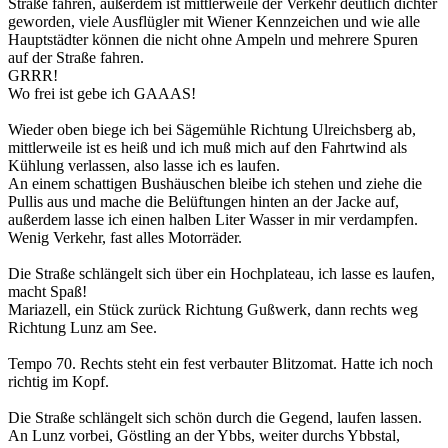
Straße fahren, außerdem ist mittlerweile der Verkehr deutlich dichter
geworden, viele Ausflügler mit Wiener Kennzeichen und wie alle
Hauptstädter können die nicht ohne Ampeln und mehrere Spuren
auf der Straße fahren.
GRRR!
Wo frei ist gebe ich GAAAS!
Wieder oben biege ich bei Sägemühle Richtung Ulreichsberg ab,
mittlerweile ist es heiß und ich muß mich auf den Fahrtwind als
Kühlung verlassen, also lasse ich es laufen.
An einem schattigen Bushäuschen bleibe ich stehen und ziehe die
Pullis aus und mache die Belüftungen hinten an der Jacke auf,
außerdem lasse ich einen halben Liter Wasser in mir verdampfen.
Wenig Verkehr, fast alles Motorräder.
Die Straße schlängelt sich über ein Hochplateau, ich lasse es laufen,
macht Spaß!
Mariazell, ein Stück zurück Richtung Gußwerk, dann rechts weg
Richtung Lunz am See.
Tempo 70. Rechts steht ein fest verbauter Blitzomat. Hatte ich noch
richtig im Kopf.
Die Straße schlängelt sich schön durch die Gegend, laufen lassen.
An Lunz vorbei, Göstling an der Ybbs, weiter durchs Ybbstal,