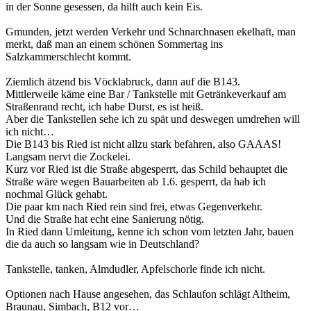
in der Sonne gesessen, da hilft auch kein Eis.
Gmunden, jetzt werden Verkehr und Schnarchnasen ekelhaft, man
merkt, daß man an einem schönen Sommertag ins
Salzkammerschlecht kommt.
Ziemlich ätzend bis Vöcklabruck, dann auf die B143.
Mittlerweile käme eine Bar / Tankstelle mit Getränkeverkauf am
Straßenrand recht, ich habe Durst, es ist heiß.
Aber die Tankstellen sehe ich zu spät und deswegen umdrehen will
ich nicht…
Die B143 bis Ried ist nicht allzu stark befahren, also GAAAS!
Langsam nervt die Zockelei.
Kurz vor Ried ist die Straße abgesperrt, das Schild behauptet die
Straße wäre wegen Bauarbeiten ab 1.6. gesperrt, da hab ich
nochmal Glück gehabt.
Die paar km nach Ried rein sind frei, etwas Gegenverkehr.
Und die Straße hat echt eine Sanierung nötig.
In Ried dann Umleitung, kenne ich schon vom letzten Jahr, bauen
die da auch so langsam wie in Deutschland?
Tankstelle, tanken, Almdudler, Apfelschorle finde ich nicht.
Optionen nach Hause angesehen, das Schlaufon schlägt Altheim,
Braunau, Simbach, B12 vor…