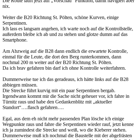
Die Route läuft jetzt auf „Vorschau“ Funktion, damit navigiert aber
nix.
Weiter die B20 Richtung St. Pölten, schöne Kurven, einige
Serpentinen.
Ich lass es langsam angehen, ich warte noch auf die Kontrollstelle,
außerdem bleibe ich ab und zu stehen und glotze dumm auf das
Smartphone.
Am Abzweig auf die B28 dann endlich die erwartete Kontrolle,
einmal für die Leute, die dort den Berg runterkommen, dann
nochmal 200 m weiter auf der B20 Richtung St. Pölten.
Da ich brav gefahren bin darf ich ohne Kontrolle weiterfahren.
Dummerweise tue ich das geradeaus, ich hätte links auf die B28
abbiegen müssen.
Die Strecke führt kurvig mit ein paar Serpentinen bergab.
Irgendwann kommt mir die Sache nicht geheuer vor, ich fahre in
Türnitz raus und habe den Gedankenblitz mit „aktueller
Standort“….flasch gefahren….
Egal, aus dem eh nicht mehr passenden Plan lösche ich einige
Wegpunkte raus und fahre die Serpentinen wieder rauf, jetzt kenne
ich ja zumindest die Strecke und weiß, wo die Kieberer stehen.
Dummerweise muß ich nochmal die Baustelle mit der abgefrästen