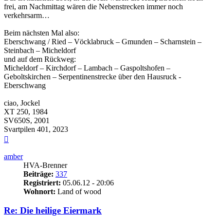
frei, am Nachmittag wären die Nebenstrecken immer noch
verkehrsarm…
Beim nächsten Mal also:
Eberschwang / Ried – Vöcklabruck – Gmunden – Scharnstein –
Steinbach – Micheldorf
und auf dem Rückweg:
Micheldorf – Kirchdorf – Lambach – Gaspoltshofen –
Geboltskirchen – Serpentinenstrecke über den Hausruck -
Eberschwang
ciao, Jockel
XT 250, 1984
SV650S, 2001
Svartpilen 401, 2023
Nach
oben
amber
HVA-Brenner
Beiträge:
337
Registriert:
05.06.12 - 20:06
Wohnort:
Land of wood
Re: Die heilige Eiermark