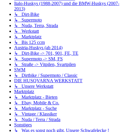
Italo-Huskys (1988-2007) und die BMW-Huskys (2007-
2013)
↳ Dirt-Bike
↳ Supermoto
↳ Nuda, Terra, Strada
↳ Werkstatt
↳ Marktplatz
↳ Bis 125 ccm
Austria-Huskys (ab 2014)
↳ Dirt-Bike -> 701, 901, FE, TE
↳ Supermoto -> SM, FS
↳ Straße -> Vitpilen, Svartpilen
SWM
↳ Dirtbike / Supermoto / Classic
DIE HUSQVARNA WERKSTATT
↳ Unsere Werkstatt
Marktplatz
↳ Marktplatz - Bieten
↳ Ebay, Mobile & Co.
↳ Marktplatz - Suche
↳ Vintage / Klassiker
↳ Nuda / Terra / Strada
Sonstiges
↳ Was es sonst noch gibt. Unsere Schwafelecke !