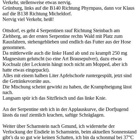
Verkehr, stellenweise etwas nervig.
Grünburg, links auf die B140 Richtung Phyrnpass, dann vor Klaus
auf die B138 Richtung Micheldorf.
Nervig viel Verkehr, heiß!
Ottsdorf, es geht 4 Serpentinen rauf Richtung Steinbach am
Ziehberg, an der ersten Serpentine rechts Wald mit Platz zum
Rausfahren, stehengeblieben und endlich das Futter aus der Hose
genommen.
Da mittlerweile auch die linke Hand ab und zu krampft 250 mg
Magnesium gelutscht (so eine Art Brausepulver), dazu etwas
Kochsalz (der Leckstein hängt noch nicht am Mopped, aber ich
hatte etwas eingepackt).
Alles mit einem halben Liter Apfelschorle runtergespült, jetzt sind
die Getränkevorräte aus.
Die Mischung scheint gewirkt zu haben, die Krampfneigung lässt
nach.
Langsam spür ich das Sitzfleisch und das linke Knie.
An der Serpentine steh ich in der Applauskurve, die Dorfjugend
lässts da rauf ziemlich krachen, saftige Schräglagen.
Weiter über Scharnstein nach Gmund, ich widerstehe der
Verlockung der Eisdiele in Scharnstein, beim aktuellen Sonnenstand
gibt’s da so gut wie keinen Schatten, ich bin da schonmal bei 37°C