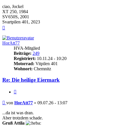
ciao, Jockel
XT 250, 1984
SV650S, 2001
Svartpilen 401, 2023
Nach
oben
HorAtt77
HVA-Mitglied
Beiträge:
249
Registriert:
10.11.24 - 10:20
Motorrad:
Vitpilen 401
Wohnort:
Chemnitz
Re: Die heilige Eiermark
Zitieren
Beitrag
von
HorAtt77
»
09.07.26 - 13:07
...da ist was dran.
Aber trotzdem schade.
Gruß Attila