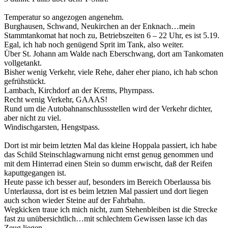
Temperatur so angezogen angenehm.
Burghausen, Schwand, Neukirchen an der Enknach…mein
Stammtankomat hat noch zu, Betriebszeiten 6 – 22 Uhr, es ist 5.19.
Egal, ich hab noch genügend Sprit im Tank, also weiter.
Über St. Johann am Walde nach Eberschwang, dort am Tankomaten
vollgetankt.
Bisher wenig Verkehr, viele Rehe, daher eher piano, ich hab schon
gefrühstückt.
Lambach, Kirchdorf an der Krems, Phyrnpass.
Recht wenig Verkehr, GAAAS!
Rund um die Autobahnanschlussstellen wird der Verkehr dichter,
aber nicht zu viel.
Windischgarsten, Hengstpass.
Dort ist mir beim letzten Mal das kleine Hoppala passiert, ich habe
das Schild Steinschlagwarnung nicht ernst genug genommen und
mit dem Hinterrad einen Stein so dumm erwischt, daß der Reifen
kaputtgegangen ist.
Heute passe ich besser auf, besonders im Bereich Oberlaussa bis
Unterlaussa, dort ist es beim letzten Mal passiert und dort liegen
auch schon wieder Steine auf der Fahrbahn.
Wegkicken traue ich mich nicht, zum Stehenbleiben ist die Strecke
fast zu unübersichtlich…mit schlechtem Gewissen lasse ich das
Zeug liegen.