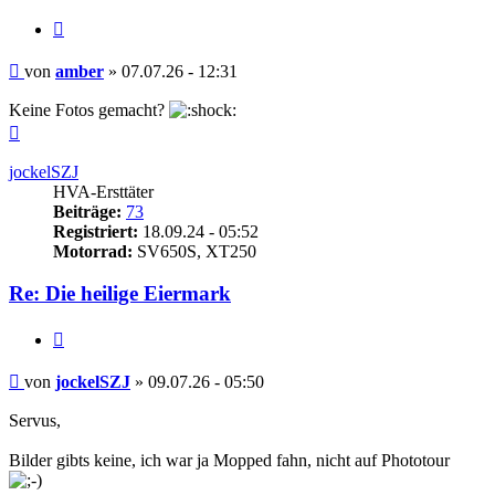
Zitieren
Beitrag
von
amber
»
07.07.26 - 12:31
Keine Fotos gemacht?
Nach
oben
jockelSZJ
HVA-Ersttäter
Beiträge:
73
Registriert:
18.09.24 - 05:52
Motorrad:
SV650S, XT250
Re: Die heilige Eiermark
Zitieren
Beitrag
von
jockelSZJ
»
09.07.26 - 05:50
Servus,
Bilder gibts keine, ich war ja Mopped fahn, nicht auf Phototour