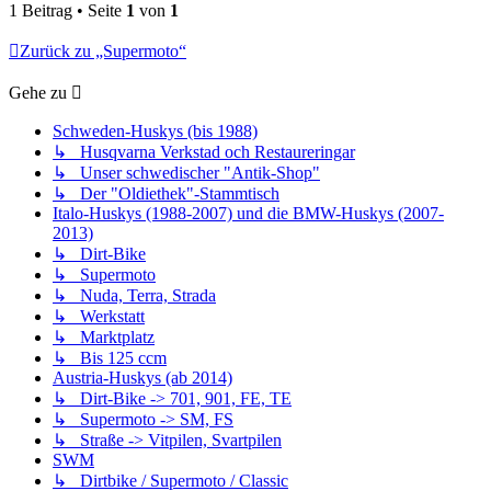
1 Beitrag • Seite
1
von
1
Zurück zu „Supermoto“
Gehe zu
Schweden-Huskys (bis 1988)
↳ Husqvarna Verkstad och Restaureringar
↳ Unser schwedischer "Antik-Shop"
↳ Der "Oldiethek"-Stammtisch
Italo-Huskys (1988-2007) und die BMW-Huskys (2007-
2013)
↳ Dirt-Bike
↳ Supermoto
↳ Nuda, Terra, Strada
↳ Werkstatt
↳ Marktplatz
↳ Bis 125 ccm
Austria-Huskys (ab 2014)
↳ Dirt-Bike -> 701, 901, FE, TE
↳ Supermoto -> SM, FS
↳ Straße -> Vitpilen, Svartpilen
SWM
↳ Dirtbike / Supermoto / Classic