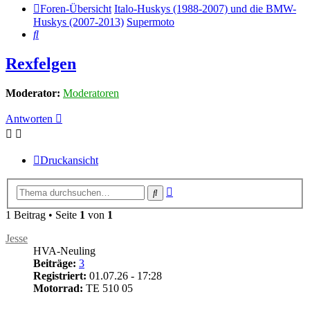
Foren-Übersicht
Italo-Huskys (1988-2007) und die BMW-
Huskys (2007-2013)
Supermoto
Suche
Rexfelgen
Moderator:
Moderatoren
Antworten
Druckansicht
Erweiterte
Suche
Suche
1 Beitrag • Seite
1
von
1
Jesse
HVA-Neuling
Beiträge:
3
Registriert:
01.07.26 - 17:28
Motorrad:
TE 510 05