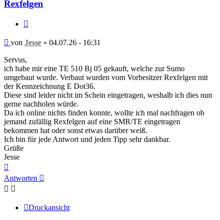
Rexfelgen
Zitieren
Beitrag
von
Jesse
»
04.07.26 - 16:31
Servus,
ich habe mir eine TE 510 Bj 05 gekauft, welche zur Sumo
umgebaut wurde. Verbaut wurden vom Vorbesitzer Rexfelgen mit
der Kennzeichnung E Dot36.
Diese sind leider nicht im Schein eingetragen, weshalb ich dies nun
gerne nachholen würde.
Da ich online nichts finden konnte, wollte ich mal nachfragen ob
jemand zufällig Rexfelgen auf eine SMR/TE eingetragen
bekommen hat oder sonst etwas darüber weiß.
Ich bin für jede Antwort und jeden Tipp sehr dankbar.
Grüße
Jesse
Nach
oben
Antworten
Druckansicht