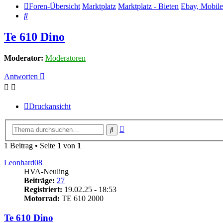
Foren-Übersicht
Marktplatz
Marktplatz - Bieten
Ebay, Mobil
Suche
Te 610 Dino
Moderator:
Moderatoren
Antworten
Druckansicht
Erweiterte
Suche
Suche
1 Beitrag • Seite
1
von
1
Leonhard08
HVA-Neuling
Beiträge:
27
Registriert:
19.02.25 - 18:53
Motorrad:
TE 610 2000
Te 610 Dino