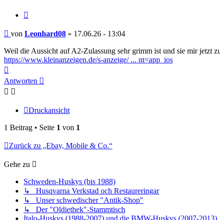
Zitieren
Beitrag
von
Leonhard08
»
17.06.26 - 13:04
Weil die Aussicht auf A2-Zulassung sehr grimm ist und sie mir jetzt z
https://www.kleinanzeigen.de/s-anzeige/ ... nt=app_ios
Nach
oben
Antworten
Druckansicht
1 Beitrag • Seite
1
von
1
Zurück zu „Ebay, Mobile & Co.“
Gehe zu
Schweden-Huskys (bis 1988)
↳ Husqvarna Verkstad och Restaureringar
↳ Unser schwedischer "Antik-Shop"
↳ Der "Oldiethek"-Stammtisch
Italo-Huskys (1988-2007) und die BMW-Huskys (2007-2013)