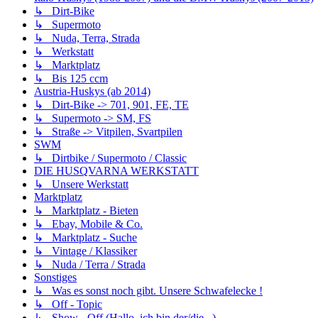
↳ Dirt-Bike
↳ Supermoto
↳ Nuda, Terra, Strada
↳ Werkstatt
↳ Marktplatz
↳ Bis 125 ccm
Austria-Huskys (ab 2014)
↳ Dirt-Bike -> 701, 901, FE, TE
↳ Supermoto -> SM, FS
↳ Straße -> Vitpilen, Svartpilen
SWM
↳ Dirtbike / Supermoto / Classic
DIE HUSQVARNA WERKSTATT
↳ Unsere Werkstatt
Marktplatz
↳ Marktplatz - Bieten
↳ Ebay, Mobile & Co.
↳ Marktplatz - Suche
↳ Vintage / Klassiker
↳ Nuda / Terra / Strada
Sonstiges
↳ Was es sonst noch gibt. Unsere Schwafelecke !
↳ Off - Topic
↳ Show - Off (Hallo, ich bin der/die...)