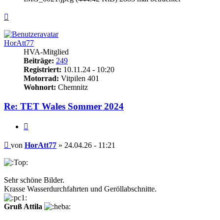
Nach
oben
HorAtt77
HVA-Mitglied
Beiträge:
249
Registriert:
10.11.24 - 10:20
Motorrad:
Vitpilen 401
Wohnort:
Chemnitz
Re: TET Wales Sommer 2024
Zitieren
Beitrag
von
HorAtt77
»
24.04.26 - 11:21
Sehr schöne Bilder.
Krasse Wasserdurchfahrten und Geröllabschnitte.
Gruß Attila