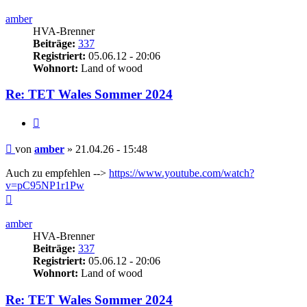
oben
amber
HVA-Brenner
Beiträge:
337
Registriert:
05.06.12 - 20:06
Wohnort:
Land of wood
Re: TET Wales Sommer 2024
Zitieren
Beitrag
von
amber
»
21.04.26 - 15:48
Auch zu empfehlen -->
https://www.youtube.com/watch?
v=pC95NP1r1Pw
Nach
oben
amber
HVA-Brenner
Beiträge:
337
Registriert:
05.06.12 - 20:06
Wohnort:
Land of wood
Re: TET Wales Sommer 2024