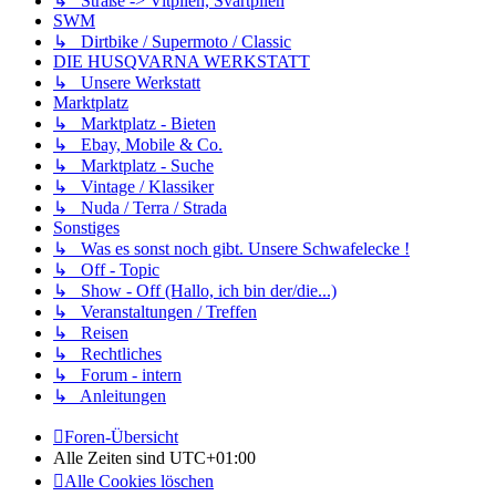
↳ Straße -> Vitpilen, Svartpilen
SWM
↳ Dirtbike / Supermoto / Classic
DIE HUSQVARNA WERKSTATT
↳ Unsere Werkstatt
Marktplatz
↳ Marktplatz - Bieten
↳ Ebay, Mobile & Co.
↳ Marktplatz - Suche
↳ Vintage / Klassiker
↳ Nuda / Terra / Strada
Sonstiges
↳ Was es sonst noch gibt. Unsere Schwafelecke !
↳ Off - Topic
↳ Show - Off (Hallo, ich bin der/die...)
↳ Veranstaltungen / Treffen
↳ Reisen
↳ Rechtliches
↳ Forum - intern
↳ Anleitungen
Foren-Übersicht
Alle Zeiten sind
UTC+01:00
Alle Cookies löschen