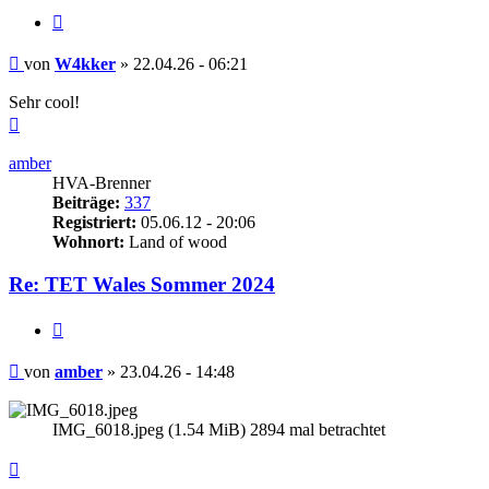
Zitieren
Beitrag
von
W4kker
»
22.04.26 - 06:21
Sehr cool!
Nach
oben
amber
HVA-Brenner
Beiträge:
337
Registriert:
05.06.12 - 20:06
Wohnort:
Land of wood
Re: TET Wales Sommer 2024
Zitieren
Beitrag
von
amber
»
23.04.26 - 14:48
IMG_6018.jpeg (1.54 MiB) 2894 mal betrachtet
Nach
oben