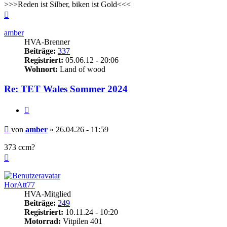
>>>Reden ist Silber, biken ist Gold<<<
Nach
oben
amber
HVA-Brenner
Beiträge:
337
Registriert:
05.06.12 - 20:06
Wohnort:
Land of wood
Re: TET Wales Sommer 2024
Zitieren
Beitrag
von
amber
»
26.04.26 - 11:59
373 ccm?
Nach
oben
HorAtt77
HVA-Mitglied
Beiträge:
249
Registriert:
10.11.24 - 10:20
Motorrad:
Vitpilen 401