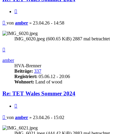
Zitieren
Beitrag
von
amber
»
23.04.26 - 14:58
IMG_6020.jpeg (600.65 KiB) 2887 mal betrachtet
Nach
oben
amber
HVA-Brenner
Beiträge:
337
Registriert:
05.06.12 - 20:06
Wohnort:
Land of wood
Re: TET Wales Sommer 2024
Zitieren
Beitrag
von
amber
»
23.04.26 - 15:02
IMG_6021.jpeg (444.42 KiB) 2883 mal betrachtet