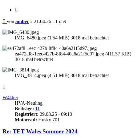
Zitieren
Beitrag
von
amber
»
21.04.26 - 15:59
IMG_6480.jpeg (1.54 MiB) 3018 mal betrachtet
ea472af8-1eec-427b-8f84-40a6a21f5d97.jpeg (411.57 KiB)
3018 mal betrachtet
IMG_3814.jpeg (4.51 MiB) 3018 mal betrachtet
Nach
oben
W4kker
HVA-Neuling
Beiträge:
11
Registriert:
29.08.25 - 09:10
Motorrad:
Husky 701
Re: TET Wales Sommer 2024