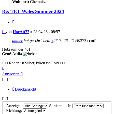
Wohnort:
Chemnitz
Re: TET Wales Sommer 2024
Zitieren
Beitrag
von
HorAtt77
»
28.04.26 - 08:57
amber
hat geschrieben:
↑
26.04.26 - 11:59
373 ccm?
Hubraum der 401
Gruß Attila
>>>Reden ist Silber, biken ist Gold<<<
Nach
oben
Antworten
Druckansicht
Anzeigen:
Sortiere nach:
Richtung: