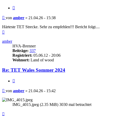
Zitieren
Beitrag
von
amber
»
21.04.26 - 15:38
Härteste TET Strecke. Sehr zu empfehlen!!! Bericht folgt....
Nach
oben
amber
HVA-Brenner
Beiträge:
337
Registriert:
05.06.12 - 20:06
Wohnort:
Land of wood
Re: TET Wales Sommer 2024
Zitieren
Beitrag
von
amber
»
21.04.26 - 15:42
IMG_4015.jpeg (2.35 MiB) 3030 mal betrachtet
Nach