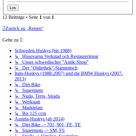
12 Beiträge • Seite
1
von
1
Zurück zu „Reisen“
Gehe zu
Schweden-Huskys (bis 1988)
↳ Husqvarna Verkstad och Restaureringar
↳ Unser schwedischer "Antik-Shop"
↳ Der "Oldiethek"-Stammtisch
Italo-Huskys (1988-2007) und die BMW-Huskys (2007-
2013)
↳ Dirt-Bike
↳ Supermoto
↳ Nuda, Terra, Strada
↳ Werkstatt
↳ Marktplatz
↳ Bis 125 ccm
Austria-Huskys (ab 2014)
↳ Dirt-Bike -> 701, 901, FE, TE
↳ Supermoto -> SM, FS