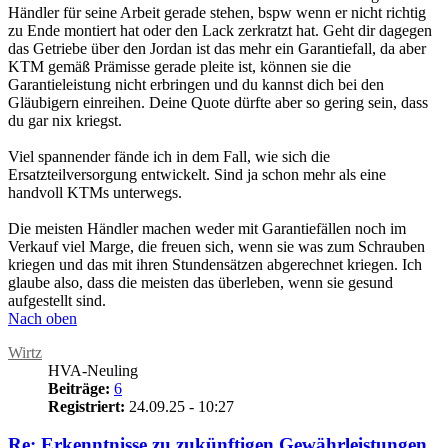
Händler für seine Arbeit gerade stehen, bspw wenn er nicht richtig
zu Ende montiert hat oder den Lack zerkratzt hat. Geht dir dagegen
das Getriebe über den Jordan ist das mehr ein Garantiefall, da aber
KTM gemäß Prämisse gerade pleite ist, können sie die
Garantieleistung nicht erbringen und du kannst dich bei den
Gläubigern einreihen. Deine Quote dürfte aber so gering sein, dass
du gar nix kriegst.
Viel spannender fände ich in dem Fall, wie sich die
Ersatzteilversorgung entwickelt. Sind ja schon mehr als eine
handvoll KTMs unterwegs.
Die meisten Händler machen weder mit Garantiefällen noch im
Verkauf viel Marge, die freuen sich, wenn sie was zum Schrauben
kriegen und das mit ihren Stundensätzen abgerechnet kriegen. Ich
glaube also, dass die meisten das überleben, wenn sie gesund
aufgestellt sind.
Nach oben
Wirtz
HVA-Neuling
Beiträge:
6
Registriert:
24.09.25 - 10:27
Re: Erkenntnisse zu zukünftigen Gewährleistungen