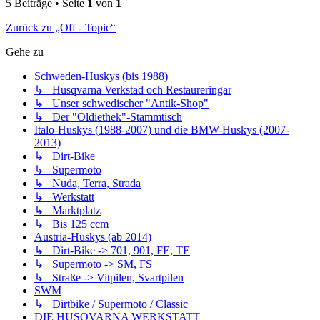
5 Beiträge • Seite
1
von
1
Zurück zu „Off - Topic“
Gehe zu
Schweden-Huskys (bis 1988)
↳ Husqvarna Verkstad och Restaureringar
↳ Unser schwedischer "Antik-Shop"
↳ Der "Oldiethek"-Stammtisch
Italo-Huskys (1988-2007) und die BMW-Huskys (2007-
2013)
↳ Dirt-Bike
↳ Supermoto
↳ Nuda, Terra, Strada
↳ Werkstatt
↳ Marktplatz
↳ Bis 125 ccm
Austria-Huskys (ab 2014)
↳ Dirt-Bike -> 701, 901, FE, TE
↳ Supermoto -> SM, FS
↳ Straße -> Vitpilen, Svartpilen
SWM
↳ Dirtbike / Supermoto / Classic
DIE HUSQVARNA WERKSTATT