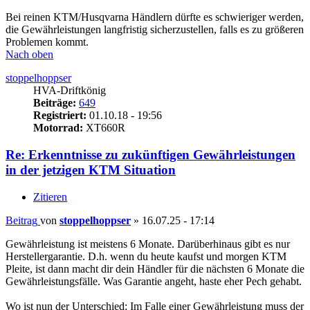
Bei reinen KTM/Husqvarna Händlern dürfte es schwieriger werden,
die Gewährleistungen langfristig sicherzustellen, falls es zu größeren
Problemen kommt.
Nach oben
stoppelhoppser
HVA-Driftkönig
Beiträge:
649
Registriert:
01.10.18 - 19:56
Motorrad:
XT660R
Re: Erkenntnisse zu zukünftigen Gewährleistungen
in der jetzigen KTM Situation
Zitieren
Beitrag
von
stoppelhoppser
»
16.07.25 - 17:14
Gewährleistung ist meistens 6 Monate. Darüberhinaus gibt es nur
Herstellergarantie. D.h. wenn du heute kaufst und morgen KTM
Pleite, ist dann macht dir dein Händler für die nächsten 6 Monate die
Gewährleistungsfälle. Was Garantie angeht, haste eher Pech gehabt.
Wo ist nun der Unterschied: Im Falle einer Gewährleistung muss der