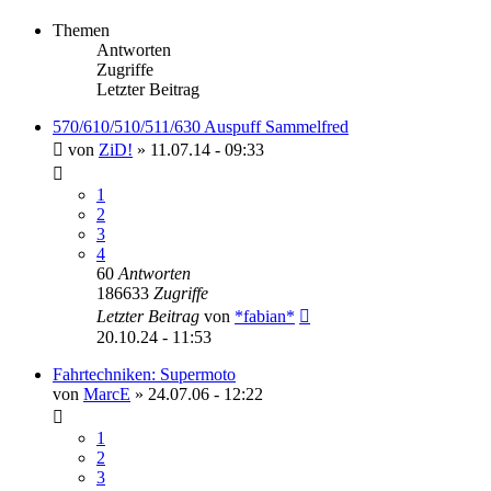
Themen
Antworten
Zugriffe
Letzter Beitrag
570/610/510/511/630 Auspuff Sammelfred
von
ZiD!
»
11.07.14 - 09:33
1
2
3
4
60
Antworten
186633
Zugriffe
Letzter Beitrag
von
*fabian*
20.10.24 - 11:53
Fahrtechniken: Supermoto
von
MarcE
»
24.07.06 - 12:22
1
2
3