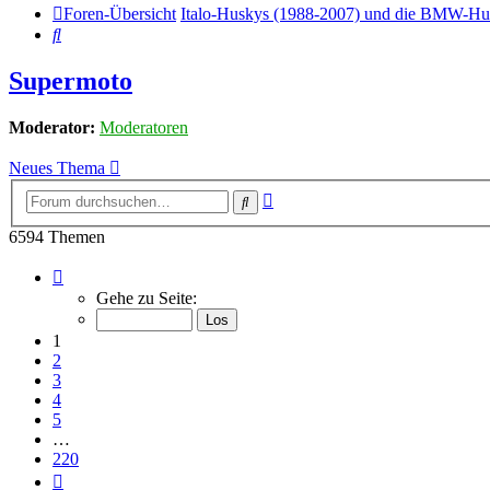
Foren-Übersicht
Italo-Huskys (1988-2007) und die BMW-Hu
Suche
Supermoto
Moderator:
Moderatoren
Neues Thema
Erweiterte
Suche
Suche
6594 Themen
Seite
1
Gehe zu Seite:
von
220
1
2
3
4
5
…
220
Nächste