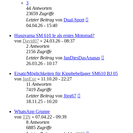
3
44
Antworten
23659
Zugriffe
Letzter Beitrag
von
Dual-Sport
04.04.26 - 15:40
Husqvarna SM 610 Ie als erstes Motorrad?
von
David07
»
24.03.26 - 08:37
2
Antworten
2156
Zugriffe
Letzter Beitrag
von
JanDiesDasAnanas
26.03.26 - 10:17
Ersatz/Möglichkeiten für Kipphebellager SM610 BJ 05
von
JanExe
»
11.10.20 - 22:27
11
Antworten
7419
Zugriffe
Letzter Beitrag
von
Jörg67
18.11.25 - 16:20
WhatsApp Gruppe
von
TIN
»
07.04.22 - 09:39
8
Antworten
6885
Zugriffe