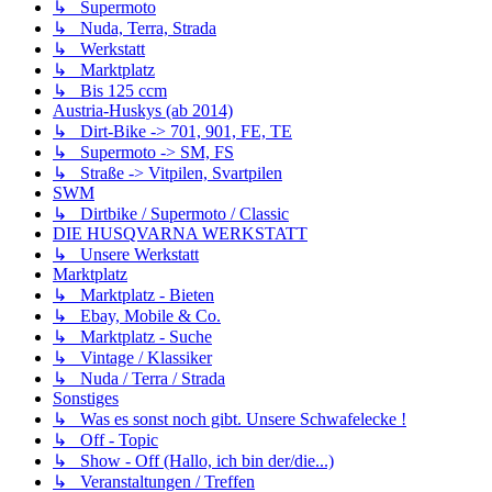
↳ Supermoto
↳ Nuda, Terra, Strada
↳ Werkstatt
↳ Marktplatz
↳ Bis 125 ccm
Austria-Huskys (ab 2014)
↳ Dirt-Bike -> 701, 901, FE, TE
↳ Supermoto -> SM, FS
↳ Straße -> Vitpilen, Svartpilen
SWM
↳ Dirtbike / Supermoto / Classic
DIE HUSQVARNA WERKSTATT
↳ Unsere Werkstatt
Marktplatz
↳ Marktplatz - Bieten
↳ Ebay, Mobile & Co.
↳ Marktplatz - Suche
↳ Vintage / Klassiker
↳ Nuda / Terra / Strada
Sonstiges
↳ Was es sonst noch gibt. Unsere Schwafelecke !
↳ Off - Topic
↳ Show - Off (Hallo, ich bin der/die...)
↳ Veranstaltungen / Treffen