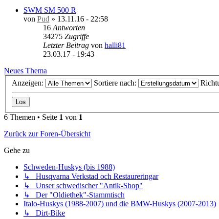
SWM SM 500 R
von
Pud
»
13.11.16 - 22:58
16
Antworten
34275
Zugriffe
Letzter Beitrag
von
halli81
23.03.17 - 19:43
Neues Thema
Anzeigen:
Sortiere nach:
Richt
6 Themen • Seite
1
von
1
Zurück zur Foren-Übersicht
Gehe zu
Schweden-Huskys (bis 1988)
↳ Husqvarna Verkstad och Restaureringar
↳ Unser schwedischer "Antik-Shop"
↳ Der "Oldiethek"-Stammtisch
Italo-Huskys (1988-2007) und die BMW-Huskys (2007-2013)
↳ Dirt-Bike