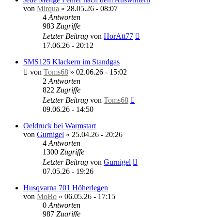
von
Mirqua
»
28.05.26 - 08:07
4
Antworten
983
Zugriffe
Letzter Beitrag
von
HorAtt77
17.06.26 - 20:12
SMS125 Klackern im Standgas
von
Toms68
»
02.06.26 - 15:02
2
Antworten
822
Zugriffe
Letzter Beitrag
von
Toms68
09.06.26 - 14:50
Oeldruck bei Warmstart
von
Gurnigel
»
25.04.26 - 20:26
4
Antworten
1300
Zugriffe
Letzter Beitrag
von
Gurnigel
07.05.26 - 19:26
Husqvarna 701 Höherlegen
von
MoBo
»
06.05.26 - 17:15
0
Antworten
987
Zugriffe