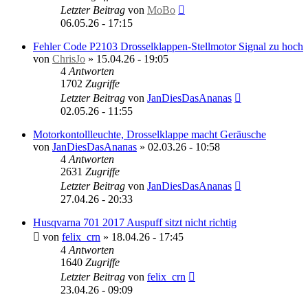
Letzter Beitrag
von
MoBo
06.05.26 - 17:15
Fehler Code P2103 Drosselklappen-Stellmotor Signal zu hoch
von
ChrisJo
»
15.04.26 - 19:05
4
Antworten
1702
Zugriffe
Letzter Beitrag
von
JanDiesDasAnanas
02.05.26 - 11:55
Motorkontollleuchte, Drosselklappe macht Geräusche
von
JanDiesDasAnanas
»
02.03.26 - 10:58
4
Antworten
2631
Zugriffe
Letzter Beitrag
von
JanDiesDasAnanas
27.04.26 - 20:33
Husqvarna 701 2017 Auspuff sitzt nicht richtig
von
felix_crn
»
18.04.26 - 17:45
4
Antworten
1640
Zugriffe
Letzter Beitrag
von
felix_crn
23.04.26 - 09:09