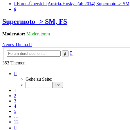
Foren-Übersicht
Austria-Huskys (ab 2014)
Supermoto -> SM
Suche
Supermoto -> SM, FS
Moderator:
Moderatoren
Neues Thema
Erweiterte
Suche
Suche
353 Themen
Seite
1
Gehe zu Seite:
von
12
1
2
3
4
5
…
12
Nächste