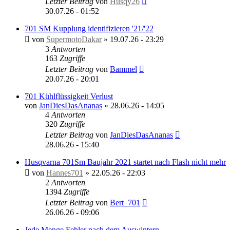
Letzter Beitrag
von
Husqy26
30.07.26 - 01:52
701 SM Kupplung identifizieren '21/'22
von
SupermotoDakar
»
19.07.26 - 23:29
3
Antworten
163
Zugriffe
Letzter Beitrag
von
Bammel
20.07.26 - 20:01
701 Kühlflüssigkeit Verlust
von
JanDiesDasAnanas
»
28.06.26 - 14:05
4
Antworten
320
Zugriffe
Letzter Beitrag
von
JanDiesDasAnanas
28.06.26 - 15:40
Husqvarna 701Sm Baujahr 2021 startet nach Flash nicht mehr
von
Hannes701
»
22.05.26 - 22:03
2
Antworten
1394
Zugriffe
Letzter Beitrag
von
Bert_701
26.06.26 - 09:06
Jede Menge Fehler nach dem Auswintern