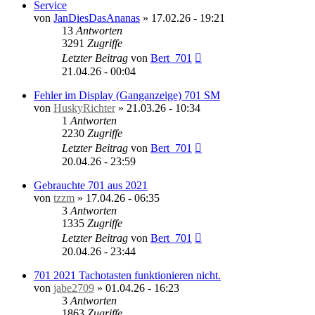
Service
von
JanDiesDasAnanas
»
17.02.26 - 19:21
13
Antworten
3291
Zugriffe
Letzter Beitrag
von
Bert_701
21.04.26 - 00:04
Fehler im Display (Ganganzeige) 701 SM
von
HuskyRichter
»
21.03.26 - 10:34
1
Antworten
2230
Zugriffe
Letzter Beitrag
von
Bert_701
20.04.26 - 23:59
Gebrauchte 701 aus 2021
von
tzzm
»
17.04.26 - 06:35
3
Antworten
1335
Zugriffe
Letzter Beitrag
von
Bert_701
20.04.26 - 23:44
701 2021 Tachotasten funktionieren nicht.
von
jabe2709
»
01.04.26 - 16:23
3
Antworten
1863
Zugriffe