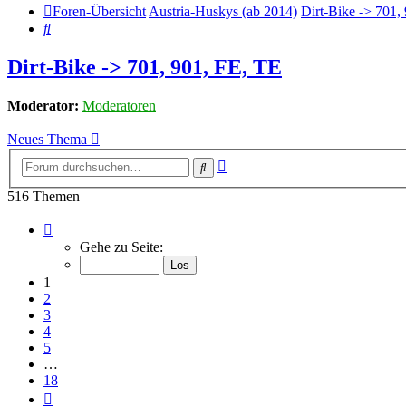
Foren-Übersicht
Austria-Huskys (ab 2014)
Dirt-Bike -> 701,
Suche
Dirt-Bike -> 701, 901, FE, TE
Moderator:
Moderatoren
Neues Thema
Erweiterte
Suche
Suche
516 Themen
Seite
1
Gehe zu Seite:
von
18
1
2
3
4
5
…
18
Nächste