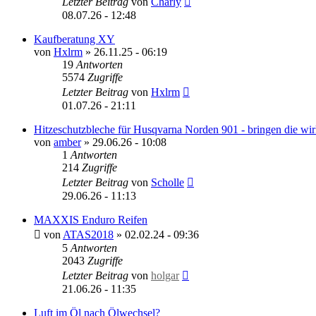
Letzter Beitrag
von
Charly
08.07.26 - 12:48
Kaufberatung XY
von
Hxlrm
»
26.11.25 - 06:19
19
Antworten
5574
Zugriffe
Letzter Beitrag
von
Hxlrm
01.07.26 - 21:11
Hitzeschutzbleche für Husqvarna Norden 901 - bringen die wir
von
amber
»
29.06.26 - 10:08
1
Antworten
214
Zugriffe
Letzter Beitrag
von
Scholle
29.06.26 - 11:13
MAXXIS Enduro Reifen
von
ATAS2018
»
02.02.24 - 09:36
5
Antworten
2043
Zugriffe
Letzter Beitrag
von
holgar
21.06.26 - 11:35
Luft im Öl nach Ölwechsel?