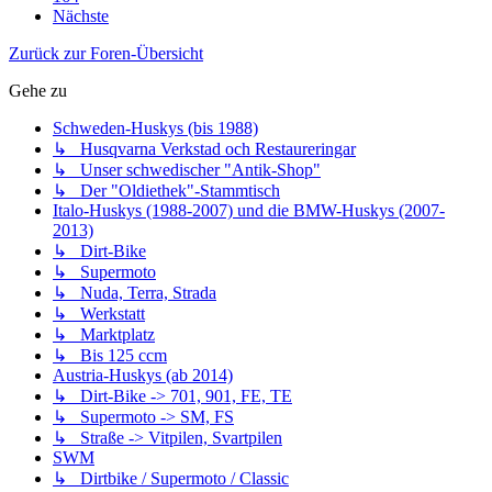
Nächste
Zurück zur Foren-Übersicht
Gehe zu
Schweden-Huskys (bis 1988)
↳ Husqvarna Verkstad och Restaureringar
↳ Unser schwedischer "Antik-Shop"
↳ Der "Oldiethek"-Stammtisch
Italo-Huskys (1988-2007) und die BMW-Huskys (2007-
2013)
↳ Dirt-Bike
↳ Supermoto
↳ Nuda, Terra, Strada
↳ Werkstatt
↳ Marktplatz
↳ Bis 125 ccm
Austria-Huskys (ab 2014)
↳ Dirt-Bike -> 701, 901, FE, TE
↳ Supermoto -> SM, FS
↳ Straße -> Vitpilen, Svartpilen
SWM
↳ Dirtbike / Supermoto / Classic