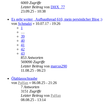
6069
Zugriffe
Letzter Beitrag
von
DHX_77
23.09.25 - 10:38
Es geht weiter , Aufbauthread 610, mein persönlicher Blog ;)
von
Schmalzi
»
10.07.17 - 19:26
1
…
39
40
41
42
43
853
Antworten
569090
Zugriffe
Letzter Beitrag
von
marcus290
11.08.25 - 06:23
Ölablassschraube
von
PaHan
»
06.08.25 - 21:26
7
Antworten
3151
Zugriffe
Letzter Beitrag
von
PaHan
08.08.25 - 13:14