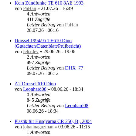
Kein Zündfunke TE 610 8AE 1993
von
PaHan
»
21.07.26 - 16:49
4
Antworten
411
Zugriffe
Letzter Beitrag
von
PaHan
28.07.26 - 06:16
Drossel 1994/95 TE610 Dino
(Gutachten/Datenblatt/Prüfbericht)
von
felixdev
»
29.06.26 - 19:06
2
Antworten
497
Zugriffe
Letzter Beitrag
von
DHX_77
09.07.26 - 06:12
A2 Drossel 610 Dino
von
Leonhard08
»
08.06.26 - 18:34
0
Antworten
845
Zugriffe
Letzter Beitrag
von
Leonhard08
08.06.26 - 18:34
Plastik für Husqvarna CR 250, Bj. 2004
von
johannaguzman
»
03.06.26 - 11:15
1
Antworten