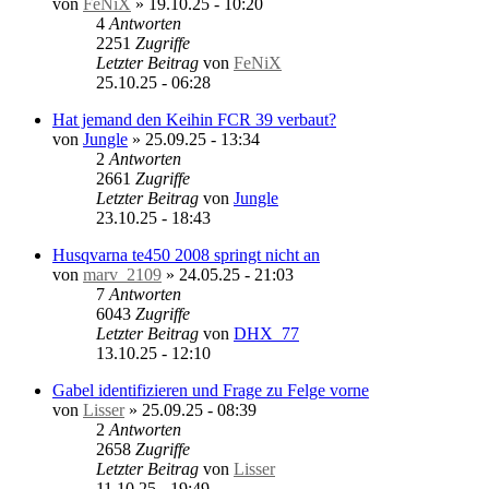
von
FeNiX
»
19.10.25 - 10:20
4
Antworten
2251
Zugriffe
Letzter Beitrag
von
FeNiX
25.10.25 - 06:28
Hat jemand den Keihin FCR 39 verbaut?
von
Jungle
»
25.09.25 - 13:34
2
Antworten
2661
Zugriffe
Letzter Beitrag
von
Jungle
23.10.25 - 18:43
Husqvarna te450 2008 springt nicht an
von
marv_2109
»
24.05.25 - 21:03
7
Antworten
6043
Zugriffe
Letzter Beitrag
von
DHX_77
13.10.25 - 12:10
Gabel identifizieren und Frage zu Felge vorne
von
Lisser
»
25.09.25 - 08:39
2
Antworten
2658
Zugriffe
Letzter Beitrag
von
Lisser
11.10.25 - 19:49