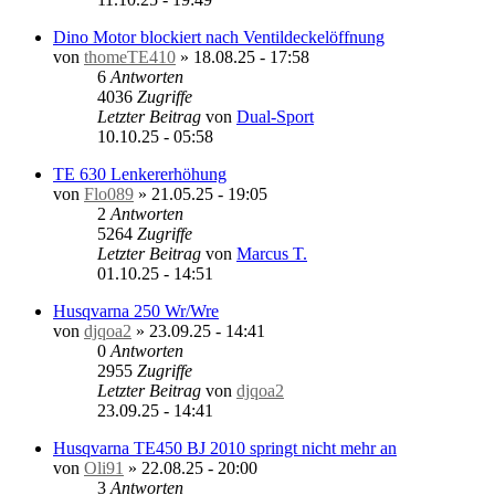
Dino Motor blockiert nach Ventildeckelöffnung
von
thomeTE410
»
18.08.25 - 17:58
6
Antworten
4036
Zugriffe
Letzter Beitrag
von
Dual-Sport
10.10.25 - 05:58
TE 630 Lenkererhöhung
von
Flo089
»
21.05.25 - 19:05
2
Antworten
5264
Zugriffe
Letzter Beitrag
von
Marcus T.
01.10.25 - 14:51
Husqvarna 250 Wr/Wre
von
djqoa2
»
23.09.25 - 14:41
0
Antworten
2955
Zugriffe
Letzter Beitrag
von
djqoa2
23.09.25 - 14:41
Husqvarna TE450 BJ 2010 springt nicht mehr an
von
Oli91
»
22.08.25 - 20:00
3
Antworten