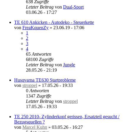
638
Zugriffe
Letzter Beitrag
von
Dual-Sport
03.06.26 - 17:27
TE 610 Ankicken - Autodeko - Steuerkette
von
FreaKquenZy
»
23.06.19 - 17:06
1
2
3
4
65
Antworten
68100
Zugriffe
Letzter Beitrag
von
Jungle
28.05.26 - 21:19
Husqvarna TE630 Startprobleme
von
stroppel
»
17.05.26 - 19:33
0
Antworten
1347
Zugriffe
Letzter Beitrag
von
stroppel
17.05.26 - 19:33
TE 250 2010- Zylinderkopf gerissen, Ersatzteil gesucht /
Bezugsquellen ?
von
Marcel Kuhn
»
03.05.26 - 16:27