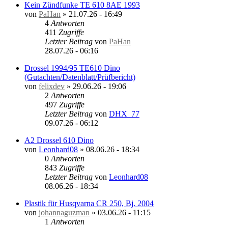
Kein Zündfunke TE 610 8AE 1993
von
PaHan
»
21.07.26 - 16:49
4
Antworten
411
Zugriffe
Letzter Beitrag
von
PaHan
28.07.26 - 06:16
Drossel 1994/95 TE610 Dino
(Gutachten/Datenblatt/Prüfbericht)
von
felixdev
»
29.06.26 - 19:06
2
Antworten
497
Zugriffe
Letzter Beitrag
von
DHX_77
09.07.26 - 06:12
A2 Drossel 610 Dino
von
Leonhard08
»
08.06.26 - 18:34
0
Antworten
843
Zugriffe
Letzter Beitrag
von
Leonhard08
08.06.26 - 18:34
Plastik für Husqvarna CR 250, Bj. 2004
von
johannaguzman
»
03.06.26 - 11:15
1
Antworten