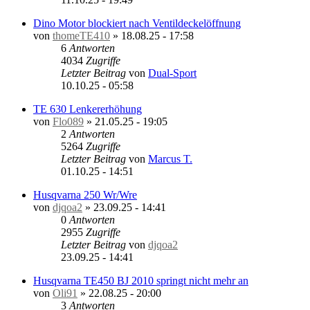
Dino Motor blockiert nach Ventildeckelöffnung
von
thomeTE410
»
18.08.25 - 17:58
6
Antworten
4034
Zugriffe
Letzter Beitrag
von
Dual-Sport
10.10.25 - 05:58
TE 630 Lenkererhöhung
von
Flo089
»
21.05.25 - 19:05
2
Antworten
5264
Zugriffe
Letzter Beitrag
von
Marcus T.
01.10.25 - 14:51
Husqvarna 250 Wr/Wre
von
djqoa2
»
23.09.25 - 14:41
0
Antworten
2955
Zugriffe
Letzter Beitrag
von
djqoa2
23.09.25 - 14:41
Husqvarna TE450 BJ 2010 springt nicht mehr an
von
Oli91
»
22.08.25 - 20:00
3
Antworten