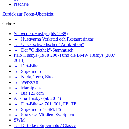
Nächste
Zurück zur Foren-Übersicht
Gehe zu
Schweden-Huskys (bis 1988)
↳ Husqvarna Verkstad och Restaureringar
↳ Unser schwedischer "Antik-Shop"
↳ Der "Oldiethek"-Stammtisch
Italo-Huskys (1988-2007) und die BMW-Huskys (2007-
2013)
↳ Dirt-Bike
↳ Supermoto
↳ Nuda, Terra, Strada
↳ Werkstatt
↳ Marktplatz
↳ Bis 125 ccm
Austria-Huskys (ab 2014)
↳ Dirt-Bike -> 701, 901, FE, TE
↳ Supermoto -> SM, FS
↳ Straße -> Vitpilen, Svartpilen
SWM
↳ Dirtbike / Supermoto / Classic