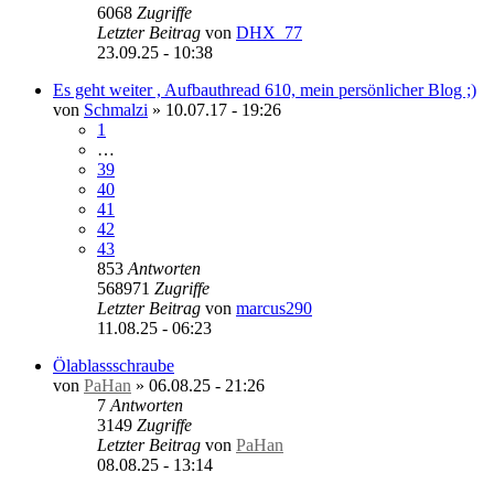
6068
Zugriffe
Letzter Beitrag
von
DHX_77
23.09.25 - 10:38
Es geht weiter , Aufbauthread 610, mein persönlicher Blog ;)
von
Schmalzi
»
10.07.17 - 19:26
1
…
39
40
41
42
43
853
Antworten
568971
Zugriffe
Letzter Beitrag
von
marcus290
11.08.25 - 06:23
Ölablassschraube
von
PaHan
»
06.08.25 - 21:26
7
Antworten
3149
Zugriffe
Letzter Beitrag
von
PaHan
08.08.25 - 13:14