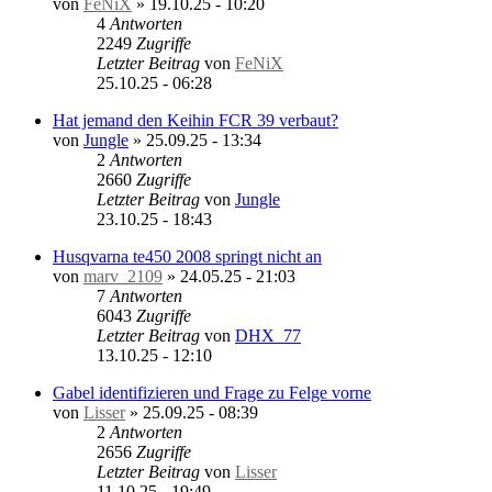
von
FeNiX
»
19.10.25 - 10:20
4
Antworten
2249
Zugriffe
Letzter Beitrag
von
FeNiX
25.10.25 - 06:28
Hat jemand den Keihin FCR 39 verbaut?
von
Jungle
»
25.09.25 - 13:34
2
Antworten
2660
Zugriffe
Letzter Beitrag
von
Jungle
23.10.25 - 18:43
Husqvarna te450 2008 springt nicht an
von
marv_2109
»
24.05.25 - 21:03
7
Antworten
6043
Zugriffe
Letzter Beitrag
von
DHX_77
13.10.25 - 12:10
Gabel identifizieren und Frage zu Felge vorne
von
Lisser
»
25.09.25 - 08:39
2
Antworten
2656
Zugriffe
Letzter Beitrag
von
Lisser
11.10.25 - 19:49