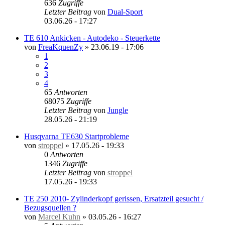
636
Zugriffe
Letzter Beitrag
von
Dual-Sport
03.06.26 - 17:27
TE 610 Ankicken - Autodeko - Steuerkette
von
FreaKquenZy
»
23.06.19 - 17:06
1
2
3
4
65
Antworten
68075
Zugriffe
Letzter Beitrag
von
Jungle
28.05.26 - 21:19
Husqvarna TE630 Startprobleme
von
stroppel
»
17.05.26 - 19:33
0
Antworten
1346
Zugriffe
Letzter Beitrag
von
stroppel
17.05.26 - 19:33
TE 250 2010- Zylinderkopf gerissen, Ersatzteil gesucht /
Bezugsquellen ?
von
Marcel Kuhn
»
03.05.26 - 16:27