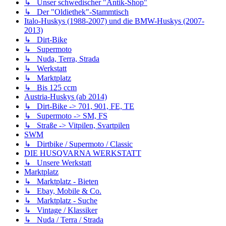
↳ Unser schwedischer "Antik-Shop"
↳ Der "Oldiethek"-Stammtisch
Italo-Huskys (1988-2007) und die BMW-Huskys (2007-
2013)
↳ Dirt-Bike
↳ Supermoto
↳ Nuda, Terra, Strada
↳ Werkstatt
↳ Marktplatz
↳ Bis 125 ccm
Austria-Huskys (ab 2014)
↳ Dirt-Bike -> 701, 901, FE, TE
↳ Supermoto -> SM, FS
↳ Straße -> Vitpilen, Svartpilen
SWM
↳ Dirtbike / Supermoto / Classic
DIE HUSQVARNA WERKSTATT
↳ Unsere Werkstatt
Marktplatz
↳ Marktplatz - Bieten
↳ Ebay, Mobile & Co.
↳ Marktplatz - Suche
↳ Vintage / Klassiker
↳ Nuda / Terra / Strada