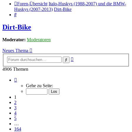
Foren-Übersicht
Italo-Huskys (1988-2007) und die BMW-
Huskys (2007-2013)
Dirt-Bike
Suche
Dirt-Bike
Moderator:
Moderatoren
Neues Thema
Erweiterte
Suche
Suche
4906 Themen
Seite
1
Gehe zu Seite:
von
164
1
2
3
4
5
…
164