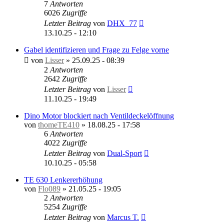
7
Antworten
6026
Zugriffe
Letzter Beitrag
von
DHX_77
13.10.25 - 12:10
Gabel identifizieren und Frage zu Felge vorne
von
Lisser
»
25.09.25 - 08:39
2
Antworten
2642
Zugriffe
Letzter Beitrag
von
Lisser
11.10.25 - 19:49
Dino Motor blockiert nach Ventildeckelöffnung
von
thomeTE410
»
18.08.25 - 17:58
6
Antworten
4022
Zugriffe
Letzter Beitrag
von
Dual-Sport
10.10.25 - 05:58
TE 630 Lenkererhöhung
von
Flo089
»
21.05.25 - 19:05
2
Antworten
5254
Zugriffe
Letzter Beitrag
von
Marcus T.