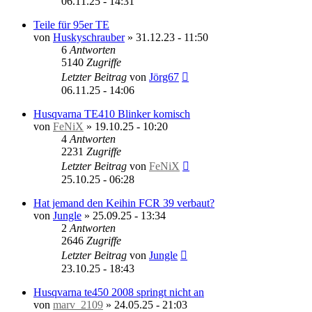
06.11.25 - 14:31
Teile für 95er TE
von
Huskyschrauber
»
31.12.23 - 11:50
6
Antworten
5140
Zugriffe
Letzter Beitrag
von
Jörg67
06.11.25 - 14:06
Husqvarna TE410 Blinker komisch
von
FeNiX
»
19.10.25 - 10:20
4
Antworten
2231
Zugriffe
Letzter Beitrag
von
FeNiX
25.10.25 - 06:28
Hat jemand den Keihin FCR 39 verbaut?
von
Jungle
»
25.09.25 - 13:34
2
Antworten
2646
Zugriffe
Letzter Beitrag
von
Jungle
23.10.25 - 18:43
Husqvarna te450 2008 springt nicht an
von
marv_2109
»
24.05.25 - 21:03