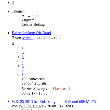
Nächste
Themen
Antworten
Zugriffe
Letzter Beitrag
Fahrtechniken: Off-Road
von
MarcE
»
24.07.06 - 12:23
1
…
6
7
8
9
10
199
Antworten
394504
Zugriffe
Letzter Beitrag
von
Firebeast
06.02.17 - 18:35
WR125 2013 bei Zulassung nur 4KW und 60KMh???
von
WR125_Heizer
»
20.08.13 - 16:03