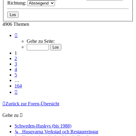
Richtung:
4906 Themen
Seite
1
Gehe zu Seite:
von
164
1
2
3
4
5
…
164
Nächste
Zurück zur Foren-Übersicht
Gehe zu
Schweden-Huskys (bis 1988)
↳ Husqvarna Verkstad och Restaureringar