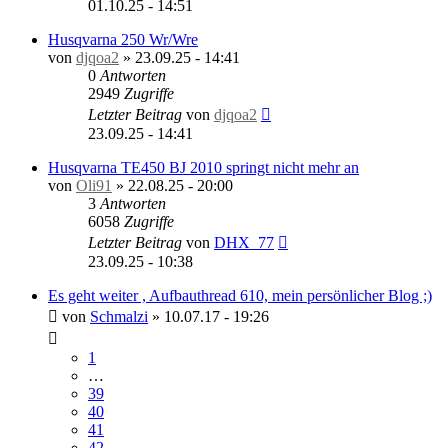
01.10.25 - 14:51
Husqvarna 250 Wr/Wre
von
djqoa2
»
23.09.25 - 14:41
0
Antworten
2949
Zugriffe
Letzter Beitrag
von
djqoa2
23.09.25 - 14:41
Husqvarna TE450 BJ 2010 springt nicht mehr an
von
Oli91
»
22.08.25 - 20:00
3
Antworten
6058
Zugriffe
Letzter Beitrag
von
DHX_77
23.09.25 - 10:38
Es geht weiter , Aufbauthread 610, mein persönlicher Blog ;)
von
Schmalzi
»
10.07.17 - 19:26
1
…
39
40
41
42