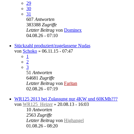
29
30
31
607
Antworten
383388
Zugriffe
Letzter Beitrag
von
Dominex
04.08.26 - 07:10
Stückzahl produziert/zugelassene Nudas
von
Schoko
»
06.11.15 - 07:47
1
2
3
51
Antworten
64681
Zugriffe
Letzter Beitrag
von
Faritan
02.08.26 - 07:19
WR125 2013 bei Zulassung nur 4KW und 60KMh???
von
WR125_Heizer
»
20.08.13 - 16:03
10
Antworten
2563
Zugriffe
Letzter Beitrag
von
Highangel
01.08.26 - 08:20