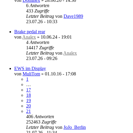
von
Dominex
»
28.06.26 - 14:36
6
Antworten
433
Zugriffe
Letzter Beitrag
von
Dave1989
23.07.26 - 10:33
Brake pedal rear
von
Analex
»
10.06.24 - 19:01
4
Antworten
14417
Zugriffe
Letzter Beitrag
von
Analex
23.07.26 - 09:26
EWS im Display
von
MuliTom
»
01.10.16 - 17:08
1
…
17
18
19
20
21
406
Antworten
252463
Zugriffe
Letzter Beitrag
von
JoJo_Berlin
21.07.26 - 11:34