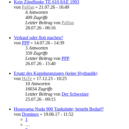
Kein Zündfunke TE 610 8AE 1993
von
PaHan
»
21.07.26 - 16:49
4
Antworten
409
Zugriffe
Letzter Beitrag
von
PaHan
28.07.26 - 06:16
Verkauf oder flott machen?
von
PPP
»
14.07.26 - 14:39
3
Antworten
359
Zugriffe
Letzter Beitrag
von
PPP
26.07.26 - 15:40
Ersatz des Kupplungszuges (keine Hydraulik)
von
HaTe
»
17.12.23 - 10:25
10
Antworten
16034
Zugriffe
Letzter Beitrag
von
Der Schweizer
25.07.26 - 09:15
Husqvarna Nuda 900 Tankplatte; besteht Bedarf?
von
Dominex
»
19.06.17 - 11:52
1
…