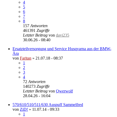
4
5
6
7
8
157
Antworten
461391
Zugriffe
Letzter Beitrag
von
davi235
30.06.26 - 08:40
Ersatzteilversorgung und Service Husqvarna aus der BMW-
Ära
von
Faritan
»
21.07.18 - 08:37
1
2
3
4
72
Antworten
140273
Zugriffe
Letzter Beitrag
von
Qwerwolf
28.04.26 - 16:04
570/610/510/511/630 Auspuff Sammelfred
von
ZiD!
»
11.07.14 - 09:33
1