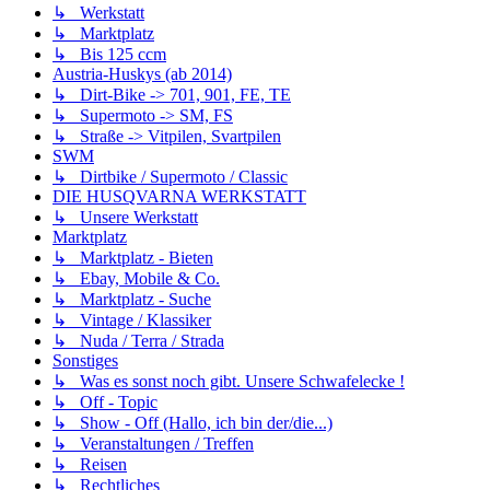
↳ Werkstatt
↳ Marktplatz
↳ Bis 125 ccm
Austria-Huskys (ab 2014)
↳ Dirt-Bike -> 701, 901, FE, TE
↳ Supermoto -> SM, FS
↳ Straße -> Vitpilen, Svartpilen
SWM
↳ Dirtbike / Supermoto / Classic
DIE HUSQVARNA WERKSTATT
↳ Unsere Werkstatt
Marktplatz
↳ Marktplatz - Bieten
↳ Ebay, Mobile & Co.
↳ Marktplatz - Suche
↳ Vintage / Klassiker
↳ Nuda / Terra / Strada
Sonstiges
↳ Was es sonst noch gibt. Unsere Schwafelecke !
↳ Off - Topic
↳ Show - Off (Hallo, ich bin der/die...)
↳ Veranstaltungen / Treffen
↳ Reisen
↳ Rechtliches