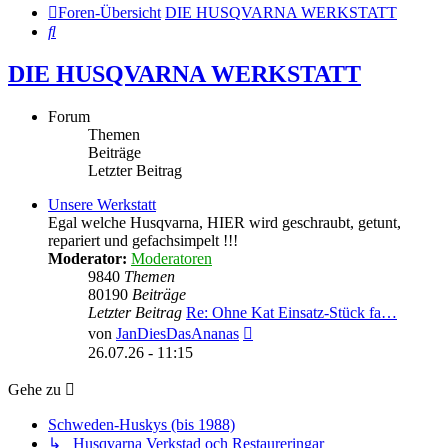
Foren-Übersicht
DIE HUSQVARNA WERKSTATT
Suche
DIE HUSQVARNA WERKSTATT
Forum
Themen
Beiträge
Letzter Beitrag
Unsere Werkstatt
Egal welche Husqvarna, HIER wird geschraubt, getunt,
repariert und gefachsimpelt !!!
Moderator:
Moderatoren
9840
Themen
80190
Beiträge
Letzter Beitrag
Re: Ohne Kat Einsatz-Stück fa…
Neuester
von
JanDiesDasAnanas
Beitrag
26.07.26 - 11:15
Gehe zu
Schweden-Huskys (bis 1988)
↳ Husqvarna Verkstad och Restaureringar