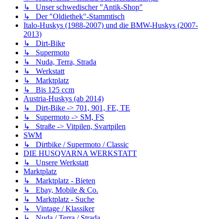
↳ Unser schwedischer "Antik-Shop"
↳ Der "Oldiethek"-Stammtisch
Italo-Huskys (1988-2007) und die BMW-Huskys (2007-
2013)
↳ Dirt-Bike
↳ Supermoto
↳ Nuda, Terra, Strada
↳ Werkstatt
↳ Marktplatz
↳ Bis 125 ccm
Austria-Huskys (ab 2014)
↳ Dirt-Bike -> 701, 901, FE, TE
↳ Supermoto -> SM, FS
↳ Straße -> Vitpilen, Svartpilen
SWM
↳ Dirtbike / Supermoto / Classic
DIE HUSQVARNA WERKSTATT
↳ Unsere Werkstatt
Marktplatz
↳ Marktplatz - Bieten
↳ Ebay, Mobile & Co.
↳ Marktplatz - Suche
↳ Vintage / Klassiker
↳ Nuda / Terra / Strada