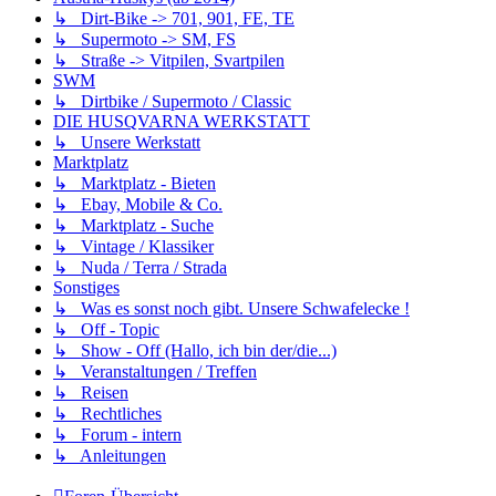
↳ Dirt-Bike -> 701, 901, FE, TE
↳ Supermoto -> SM, FS
↳ Straße -> Vitpilen, Svartpilen
SWM
↳ Dirtbike / Supermoto / Classic
DIE HUSQVARNA WERKSTATT
↳ Unsere Werkstatt
Marktplatz
↳ Marktplatz - Bieten
↳ Ebay, Mobile & Co.
↳ Marktplatz - Suche
↳ Vintage / Klassiker
↳ Nuda / Terra / Strada
Sonstiges
↳ Was es sonst noch gibt. Unsere Schwafelecke !
↳ Off - Topic
↳ Show - Off (Hallo, ich bin der/die...)
↳ Veranstaltungen / Treffen
↳ Reisen
↳ Rechtliches
↳ Forum - intern
↳ Anleitungen