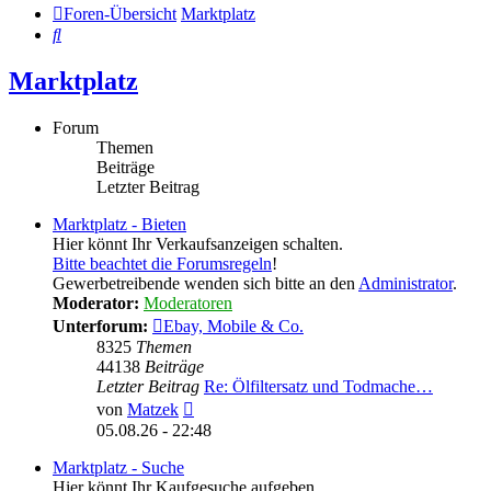
Foren-Übersicht
Marktplatz
Suche
Marktplatz
Forum
Themen
Beiträge
Letzter Beitrag
Marktplatz - Bieten
Hier könnt Ihr Verkaufsanzeigen schalten.
Bitte beachtet die Forumsregeln
!
Gewerbetreibende wenden sich bitte an den
Administrator
.
Moderator:
Moderatoren
Unterforum:
Ebay, Mobile & Co.
8325
Themen
44138
Beiträge
Letzter Beitrag
Re: Ölfiltersatz und Todmache…
Neuester
von
Matzek
Beitrag
05.08.26 - 22:48
Marktplatz - Suche
Hier könnt Ihr Kaufgesuche aufgeben.