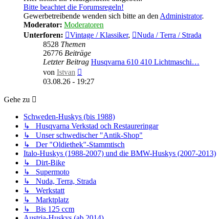
Bitte beachtet die Forumsregeln!
Gewerbetreibende wenden sich bitte an den
Administrator
.
Moderator:
Moderatoren
Unterforen:
Vintage / Klassiker
,
Nuda / Terra / Strada
8528
Themen
26776
Beiträge
Letzter Beitrag
Husqvarna 610 410 Lichtmaschi…
Neuester
von
Istvan
Beitrag
03.08.26 - 19:27
Gehe zu
Schweden-Huskys (bis 1988)
↳ Husqvarna Verkstad och Restaureringar
↳ Unser schwedischer "Antik-Shop"
↳ Der "Oldiethek"-Stammtisch
Italo-Huskys (1988-2007) und die BMW-Huskys (2007-2013)
↳ Dirt-Bike
↳ Supermoto
↳ Nuda, Terra, Strada
↳ Werkstatt
↳ Marktplatz
↳ Bis 125 ccm
Austria-Huskys (ab 2014)