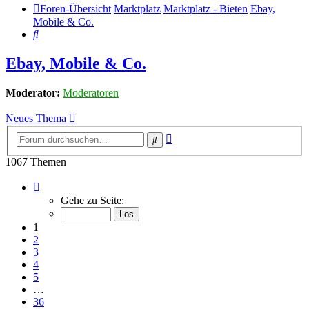
Foren-Übersicht
Marktplatz
Marktplatz - Bieten
Ebay,
Mobile & Co.
Suche
Ebay, Mobile & Co.
Moderator:
Moderatoren
Neues Thema
Erweiterte
Suche
Suche
1067 Themen
Seite
1
Gehe zu Seite:
von
36
1
2
3
4
5
…
36