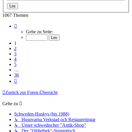
1067 Themen
Seite
1
Gehe zu Seite:
von
36
1
2
3
4
5
…
36
Nächste
Zurück zur Foren-Übersicht
Gehe zu
Schweden-Huskys (bis 1988)
↳ Husqvarna Verkstad och Restaureringar
↳ Unser schwedischer "Antik-Shop"
↳ Der "Oldiethek"-Stammtisch