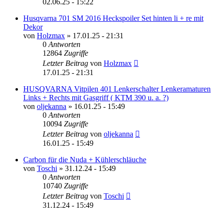
02.06.25 - 15:22
Husqvarna 701 SM 2016 Heckspoiler Set hinten li + re mit
Dekor
von
Holzmax
»
17.01.25 - 21:31
0
Antworten
12864
Zugriffe
Letzter Beitrag
von
Holzmax
17.01.25 - 21:31
HUSQVARNA Vitpilen 401 Lenkerschalter Lenkeramaturen
Links + Rechts mit Gasgriff ( KTM 390 u. a. ?)
von
oljekanna
»
16.01.25 - 15:49
0
Antworten
10094
Zugriffe
Letzter Beitrag
von
oljekanna
16.01.25 - 15:49
Carbon für die Nuda + Kühlerschläuche
von
Toschi
»
31.12.24 - 15:49
0
Antworten
10740
Zugriffe
Letzter Beitrag
von
Toschi
31.12.24 - 15:49