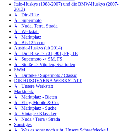
Italo-Huskys (1988-2007) und die BMW-Huskys (2007-
2013)
↳ Dirt-Bike
↳ Supermoto
↳ Nuda, Terra, Strada
↳ Werkstatt
↳ Marktplatz
↳ Bis 125 ccm
Austria-Huskys (ab 2014)
↳ Dirt-Bike -> 701, 901, FE, TE
↳ Supermoto -> SM, FS
↳ Straße -> Vitpilen, Svartpilen
SWM
↳ Dirtbike / Supermoto / Classic
DIE HUSQVARNA WERKSTATT
↳ Unsere Werkstatt
Marktplatz
↳ Marktplatz - Bieten
↳ Ebay, Mobile & Co.
↳ Marktplatz - Suche
↳ Vintage / Klassiker
↳ Nuda / Terra / Strada
Sonstiges
↳ Was es sonst noch gibt. Unsere Schwafelecke !