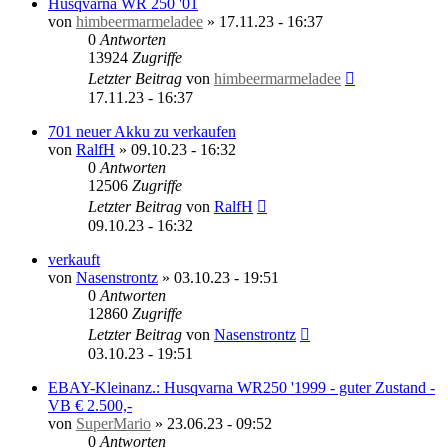
Husqvarna WR 250 '01
von
himbeermarmeladee
»
17.11.23 - 16:37
0
Antworten
13924
Zugriffe
Letzter Beitrag
von
himbeermarmeladee
17.11.23 - 16:37
701 neuer Akku zu verkaufen
von
RalfH
»
09.10.23 - 16:32
0
Antworten
12506
Zugriffe
Letzter Beitrag
von
RalfH
09.10.23 - 16:32
verkauft
von
Nasenstrontz
»
03.10.23 - 19:51
0
Antworten
12860
Zugriffe
Letzter Beitrag
von
Nasenstrontz
03.10.23 - 19:51
EBAY-Kleinanz.: Husqvarna WR250 '1999 - guter Zustand -
VB € 2.500,-
von
SuperMario
»
23.06.23 - 09:52
0
Antworten