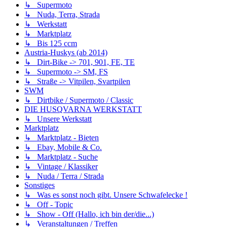
↳ Supermoto
↳ Nuda, Terra, Strada
↳ Werkstatt
↳ Marktplatz
↳ Bis 125 ccm
Austria-Huskys (ab 2014)
↳ Dirt-Bike -> 701, 901, FE, TE
↳ Supermoto -> SM, FS
↳ Straße -> Vitpilen, Svartpilen
SWM
↳ Dirtbike / Supermoto / Classic
DIE HUSQVARNA WERKSTATT
↳ Unsere Werkstatt
Marktplatz
↳ Marktplatz - Bieten
↳ Ebay, Mobile & Co.
↳ Marktplatz - Suche
↳ Vintage / Klassiker
↳ Nuda / Terra / Strada
Sonstiges
↳ Was es sonst noch gibt. Unsere Schwafelecke !
↳ Off - Topic
↳ Show - Off (Hallo, ich bin der/die...)
↳ Veranstaltungen / Treffen