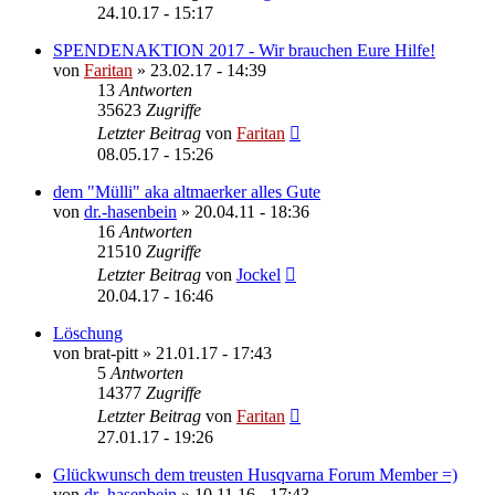
24.10.17 - 15:17
SPENDENAKTION 2017 - Wir brauchen Eure Hilfe!
von
Faritan
»
23.02.17 - 14:39
13
Antworten
35623
Zugriffe
Letzter Beitrag
von
Faritan
08.05.17 - 15:26
dem "Mülli" aka altmaerker alles Gute
von
dr.-hasenbein
»
20.04.11 - 18:36
16
Antworten
21510
Zugriffe
Letzter Beitrag
von
Jockel
20.04.17 - 16:46
Löschung
von
brat-pitt
»
21.01.17 - 17:43
5
Antworten
14377
Zugriffe
Letzter Beitrag
von
Faritan
27.01.17 - 19:26
Glückwunsch dem treusten Husqvarna Forum Member =)
von
dr.-hasenbein
»
10.11.16 - 17:43