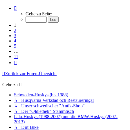
Seite
1
Gehe zu Seite:
von
11
1
2
3
4
5
…
11
Nächste
Zurück zur Foren-Übersicht
Gehe zu
Schweden-Huskys (bis 1988)
↳ Husqvarna Verkstad och Restaureringar
↳ Unser schwedischer "Antik-Shop"
↳ Der "Oldiethek"-Stammtisch
Italo-Huskys (1988-2007) und die BMW-Huskys (2007-
2013)
↳ Dirt-Bike