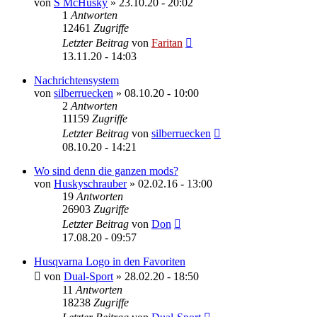
von
S McHusky
»
23.10.20 - 20:02
1
Antworten
12461
Zugriffe
Letzter Beitrag
von
Faritan
13.11.20 - 14:03
Nachrichtensystem
von
silberruecken
»
08.10.20 - 10:00
2
Antworten
11159
Zugriffe
Letzter Beitrag
von
silberruecken
08.10.20 - 14:21
Wo sind denn die ganzen mods?
von
Huskyschrauber
»
02.02.16 - 13:00
19
Antworten
26903
Zugriffe
Letzter Beitrag
von
Don
17.08.20 - 09:57
Husqvarna Logo in den Favoriten
von
Dual-Sport
»
28.02.20 - 18:50
11
Antworten
18238
Zugriffe