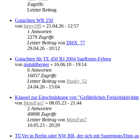
Zugriffe
Letzter Beitrag
Gutachten WR 250
von
hirny199
»
21.04.26 - 12:57
1
Antworten
2279
Zugriffe
Letzter Beitrag
von
DHX_77
29.04.26 - 10:12
Gutachten für TE 450 BJ 2004 SanRemo-Felgen
von
mstuhlberger
»
16.06.10 - 19:14
6
Antworten
16057
Zugriffe
Letzter Beitrag
von
Husky_52
24.04.26 - 15:04
Klausel zur Einschränkung von "Gefährlichen Freizeitaktivität
von
MotoFan7
»
08.05.23 - 21:44
2
Antworten
49898
Zugriffe
Letzter Beitrag
von
MotoFan7
10.05.23 - 20:29
TÜVer in Berlin oder NW BB, der sich mit Supermoto/Dino a