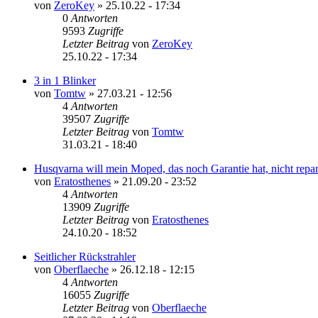
von
ZeroKey
»
25.10.22 - 17:34
0
Antworten
9593
Zugriffe
Letzter Beitrag
von
ZeroKey
25.10.22 - 17:34
3 in 1 Blinker
von
Tomtw
»
27.03.21 - 12:56
4
Antworten
39507
Zugriffe
Letzter Beitrag
von
Tomtw
31.03.21 - 18:40
Husqvarna will mein Moped, das noch Garantie hat, nicht repar
von
Eratosthenes
»
21.09.20 - 23:52
4
Antworten
13909
Zugriffe
Letzter Beitrag
von
Eratosthenes
24.10.20 - 18:52
Seitlicher Rückstrahler
von
Oberflaeche
»
26.12.18 - 12:15
4
Antworten
16055
Zugriffe
Letzter Beitrag
von
Oberflaeche