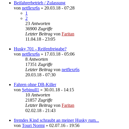
Beifahrerbetrieb / Zulassung
von
netflexr6s
»
20.03.18 - 07:28
1
2
23
Antworten
36900
Zugriffe
Letzter Beitrag
von
Faritan
11.04.18 - 23:05
Husky 701 - Reifenfreigabe?
von
netflexr6s
»
17.03.18 - 05:06
8
Antworten
17351
Zugriffe
Letzter Beitrag
von
netflexr6s
20.03.18 - 07:30
Fahren ohne DB-Killer
von
Sebinull1
»
30.01.18 - 14:15
10
Antworten
21857
Zugriffe
Letzter Beitrag
von
Faritan
02.02.18 - 21:43
fremdes Kind schraubt an meiner Husky rum...
von
Touri Normi
»
02.07.16 - 19:56