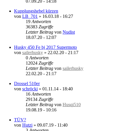
07.09.20 - 14:18
Kupplungshebel kürzen
von
LB_701
»
16.03.18 - 16:27
19
Antworten
36383
Zugriffe
Letzter Beitrag
von
Nudist
18.07.20 - 12:07
Husky 450 Fe bj 2017 Supermoto
von
sailerhusky
»
22.02.20 - 21:17
0
Antworten
12024
Zugriffe
Letzter Beitrag
von
sailerhusky
22.02.20 - 21:17
Drossel 510er
von
schröcki
»
01.11.14 - 18:40
16
Antworten
29134
Zugriffe
Letzter Beitrag
von
Husqi510
19.08.19 - 10:16
TÜV?
von
Hutzi
»
09.07.19 - 11:40
3
Antworten