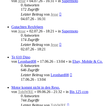
von
Jesse
»
04.07.26 - 16:31
» in
Supermoto
0
Antworten
172
Zugriffe
Letzter Beitrag
von
Jesse
04.07.26 - 16:31
Gutachten Rexfelgen
von
Jesse
»
02.07.26 - 18:21
» in
Supermoto
0
Antworten
174
Zugriffe
Letzter Beitrag
von
Jesse
02.07.26 - 18:21
Te 610 Dino
von
Leonhard08
»
17.06.26 - 13:04
» in
Ebay, Mobile & Co.
0
Antworten
646
Zugriffe
Letzter Beitrag
von
Leonhard08
17.06.26 - 13:04
Motor kommt nicht in den Reso.
von
TobiWRE
»
09.06.26 - 21:32
» in
Bis 125 ccm
0
Antworten
744
Zugriffe
Letzter Beitrag
von
TobiWRE