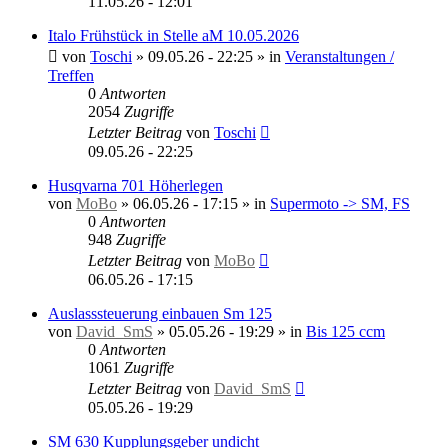
11.05.26 - 12:01
Italo Frühstück in Stelle aM 10.05.2026
von
Toschi
»
09.05.26 - 22:25
» in
Veranstaltungen /
Treffen
0
Antworten
2054
Zugriffe
Letzter Beitrag
von
Toschi
09.05.26 - 22:25
Husqvarna 701 Höherlegen
von
MoBo
»
06.05.26 - 17:15
» in
Supermoto -> SM, FS
0
Antworten
948
Zugriffe
Letzter Beitrag
von
MoBo
06.05.26 - 17:15
Auslasssteuerung einbauen Sm 125
von
David_SmS
»
05.05.26 - 19:29
» in
Bis 125 ccm
0
Antworten
1061
Zugriffe
Letzter Beitrag
von
David_SmS
05.05.26 - 19:29
SM 630 Kupplungsgeber undicht