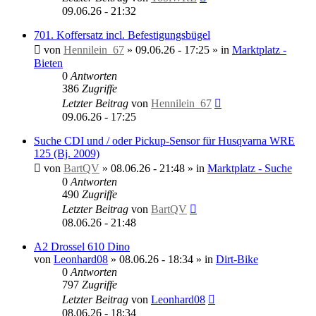
09.06.26 - 21:32
701. Koffersatz incl. Befestigungsbügel
von
Hennilein_67
»
09.06.26 - 17:25
» in
Marktplatz -
Bieten
0
Antworten
386
Zugriffe
Letzter Beitrag
von
Hennilein_67
09.06.26 - 17:25
Suche CDI und / oder Pickup-Sensor für Husqvarna WRE
125 (Bj. 2009)
von
BartQV
»
08.06.26 - 21:48
» in
Marktplatz - Suche
0
Antworten
490
Zugriffe
Letzter Beitrag
von
BartQV
08.06.26 - 21:48
A2 Drossel 610 Dino
von
Leonhard08
»
08.06.26 - 18:34
» in
Dirt-Bike
0
Antworten
797
Zugriffe
Letzter Beitrag
von
Leonhard08
08.06.26 - 18:34