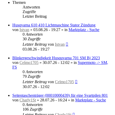
Themen
Antworten
Zugriffe
Letzter Beitrag
Husqvarna 610 410 Lichtmaschine Stator Zündung
von
Istvan
»
03.08.26 - 19:27
» in
Marktplatz - Suche
0
Antworten
30
Zugriffe
Letzter Beitrag
von
Istvan
03.08.26 - 19:27
Blinkergeschwindigkeit Husquvarna 701 SM Bj 2023
von
Celmo1705
»
30.07.26 - 12:02
» in
Supermoto -> SM,
FS
0
Antworten
79
Zugriffe
Letzter Beitrag
von
Celmo1705
30.07.26 - 12:02
Seitentaschenträger (00010000439) für eine Svartpilen 801
von
Charly1St
»
28.07.26 - 16:24
» in
Marktplatz - Suche
0
Antworten
106
Zugriffe
Letzter Beitrag
von
Charly1St