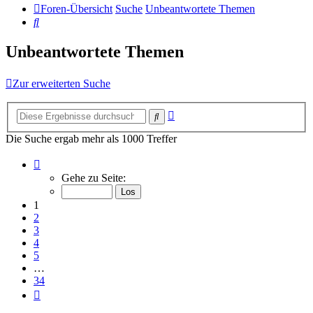
Foren-Übersicht
Suche
Unbeantwortete Themen
Suche
Unbeantwortete Themen
Zur erweiterten Suche
Erweiterte
Suche
Suche
Die Suche ergab mehr als 1000 Treffer
Seite
1
Gehe zu Seite:
von
34
1
2
3
4
5
…
34
Nächste