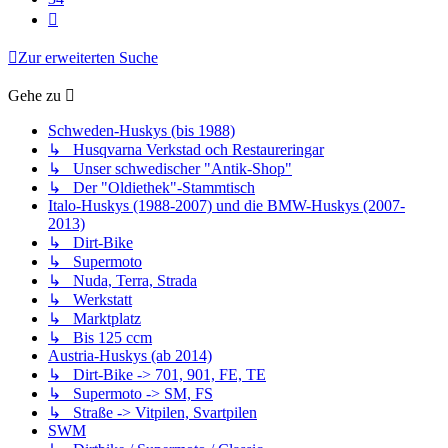
Nächste
Zur erweiterten Suche
Gehe zu
Schweden-Huskys (bis 1988)
↳ Husqvarna Verkstad och Restaureringar
↳ Unser schwedischer "Antik-Shop"
↳ Der "Oldiethek"-Stammtisch
Italo-Huskys (1988-2007) und die BMW-Huskys (2007-
2013)
↳ Dirt-Bike
↳ Supermoto
↳ Nuda, Terra, Strada
↳ Werkstatt
↳ Marktplatz
↳ Bis 125 ccm
Austria-Huskys (ab 2014)
↳ Dirt-Bike -> 701, 901, FE, TE
↳ Supermoto -> SM, FS
↳ Straße -> Vitpilen, Svartpilen
SWM