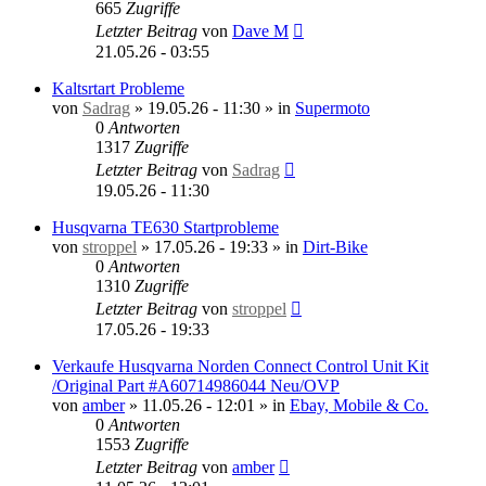
665
Zugriffe
Letzter Beitrag
von
Dave M
21.05.26 - 03:55
Kaltsrtart Probleme
von
Sadrag
»
19.05.26 - 11:30
» in
Supermoto
0
Antworten
1317
Zugriffe
Letzter Beitrag
von
Sadrag
19.05.26 - 11:30
Husqvarna TE630 Startprobleme
von
stroppel
»
17.05.26 - 19:33
» in
Dirt-Bike
0
Antworten
1310
Zugriffe
Letzter Beitrag
von
stroppel
17.05.26 - 19:33
Verkaufe Husqvarna Norden Connect Control Unit Kit
/Original Part #A60714986044 Neu/OVP
von
amber
»
11.05.26 - 12:01
» in
Ebay, Mobile & Co.
0
Antworten
1553
Zugriffe
Letzter Beitrag
von
amber