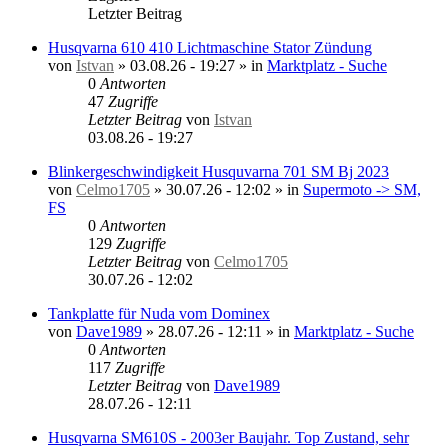
Letzter Beitrag
Husqvarna 610 410 Lichtmaschine Stator Zündung
von
Istvan
»
03.08.26 - 19:27
» in
Marktplatz - Suche
0
Antworten
47
Zugriffe
Letzter Beitrag
von
Istvan
03.08.26 - 19:27
Blinkergeschwindigkeit Husquvarna 701 SM Bj 2023
von
Celmo1705
»
30.07.26 - 12:02
» in
Supermoto -> SM,
FS
0
Antworten
129
Zugriffe
Letzter Beitrag
von
Celmo1705
30.07.26 - 12:02
Tankplatte für Nuda vom Dominex
von
Dave1989
»
28.07.26 - 12:11
» in
Marktplatz - Suche
0
Antworten
117
Zugriffe
Letzter Beitrag
von
Dave1989
28.07.26 - 12:11
Husqvarna SM610S - 2003er Baujahr. Top Zustand, sehr