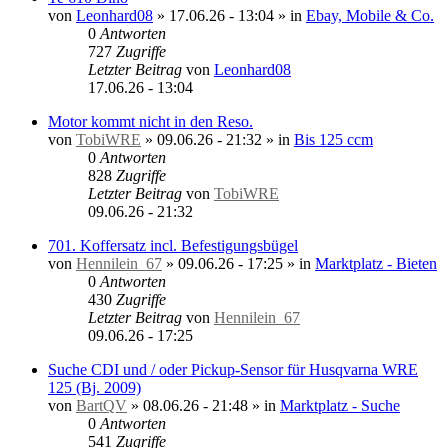
von
Leonhard08
»
17.06.26 - 13:04
» in
Ebay, Mobile & Co.
0
Antworten
727
Zugriffe
Letzter Beitrag
von
Leonhard08
17.06.26 - 13:04
Motor kommt nicht in den Reso.
von
TobiWRE
»
09.06.26 - 21:32
» in
Bis 125 ccm
0
Antworten
828
Zugriffe
Letzter Beitrag
von
TobiWRE
09.06.26 - 21:32
701. Koffersatz incl. Befestigungsbügel
von
Hennilein_67
»
09.06.26 - 17:25
» in
Marktplatz - Bieten
0
Antworten
430
Zugriffe
Letzter Beitrag
von
Hennilein_67
09.06.26 - 17:25
Suche CDI und / oder Pickup-Sensor für Husqvarna WRE
125 (Bj. 2009)
von
BartQV
»
08.06.26 - 21:48
» in
Marktplatz - Suche
0
Antworten
541
Zugriffe