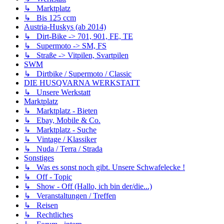
↳ Marktplatz
↳ Bis 125 ccm
Austria-Huskys (ab 2014)
↳ Dirt-Bike -> 701, 901, FE, TE
↳ Supermoto -> SM, FS
↳ Straße -> Vitpilen, Svartpilen
SWM
↳ Dirtbike / Supermoto / Classic
DIE HUSQVARNA WERKSTATT
↳ Unsere Werkstatt
Marktplatz
↳ Marktplatz - Bieten
↳ Ebay, Mobile & Co.
↳ Marktplatz - Suche
↳ Vintage / Klassiker
↳ Nuda / Terra / Strada
Sonstiges
↳ Was es sonst noch gibt. Unsere Schwafelecke !
↳ Off - Topic
↳ Show - Off (Hallo, ich bin der/die...)
↳ Veranstaltungen / Treffen
↳ Reisen
↳ Rechtliches