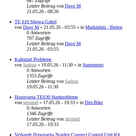
687
Zugriffe
Letzter Beitrag
von
Dave M
21.05.26 - 08:26
TE 610 Showa Gabel
von
Dave M
»
21.05.26 - 03:55
» in
Marktplatz - Bieten
0
Antworten
707
Zugriffe
Letzter Beitrag
von
Dave M
21.05.26 - 03:55
Kaltsrtart Probleme
von
Sadrag
»
19.05.26 - 11:30
» in
Supermoto
0
Antworten
1353
Zugriffe
Letzter Beitrag
von
Sadrag
19.05.26 - 11:30
Husqvarna TE630 Startprobleme
von
stroppel
»
17.05.26 - 19:33
» in
Dirt-Bike
0
Antworten
1346
Zugriffe
Letzter Beitrag
von
stroppel
17.05.26 - 19:33
Verkaufe Husqvarna Norden Connect Control Unit Kit