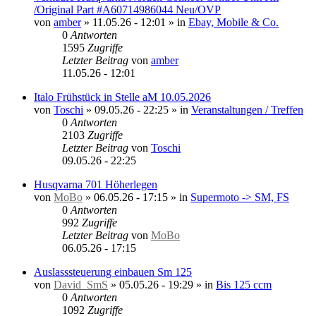
/Original Part #A60714986044 Neu/OVP
von
amber
»
11.05.26 - 12:01
» in
Ebay, Mobile & Co.
0
Antworten
1595
Zugriffe
Letzter Beitrag
von
amber
11.05.26 - 12:01
Italo Frühstück in Stelle aM 10.05.2026
von
Toschi
»
09.05.26 - 22:25
» in
Veranstaltungen / Treffen
0
Antworten
2103
Zugriffe
Letzter Beitrag
von
Toschi
09.05.26 - 22:25
Husqvarna 701 Höherlegen
von
MoBo
»
06.05.26 - 17:15
» in
Supermoto -> SM, FS
0
Antworten
992
Zugriffe
Letzter Beitrag
von
MoBo
06.05.26 - 17:15
Auslasssteuerung einbauen Sm 125
von
David_SmS
»
05.05.26 - 19:29
» in
Bis 125 ccm
0
Antworten
1092
Zugriffe