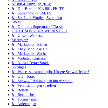
Austria-Huskys (ab 2014)
↳ Dirt-Bike -> 701, 901, FE, TE
↳ Supermoto -> SM, FS
↳ Straße -> Vitpilen, Svartpilen
SWM
↳ Dirtbike / Supermoto / Classic
DIE HUSQVARNA WERKSTATT
↳ Unsere Werkstatt
Marktplatz
↳ Marktplatz - Bieten
↳ Ebay, Mobile & Co.
↳ Marktplatz - Suche
↳ Vintage / Klassiker
↳ Nuda / Terra / Strada
Sonstiges
↳ Was es sonst noch gibt. Unsere Schwafelecke !
↳ Off - Topic
↳ Show - Off (Hallo, ich bin der/die...)
↳ Veranstaltungen / Treffen
↳ Reisen
↳ Rechtliches
↳ Forum - intern
↳ Anleitungen