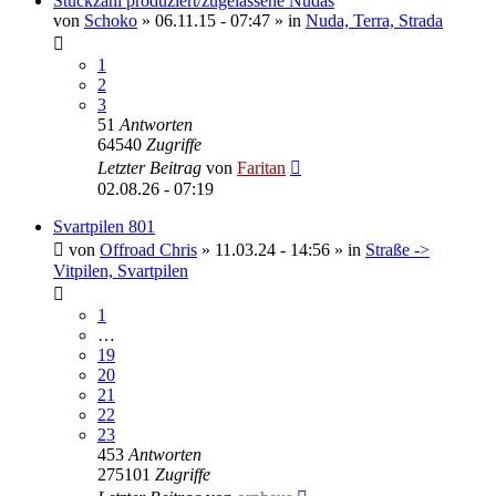
Stückzahl produziert/zugelassene Nudas
von
Schoko
»
06.11.15 - 07:47
» in
Nuda, Terra, Strada
1
2
3
51
Antworten
64540
Zugriffe
Letzter Beitrag
von
Faritan
02.08.26 - 07:19
Svartpilen 801
von
Offroad Chris
»
11.03.24 - 14:56
» in
Straße ->
Vitpilen, Svartpilen
1
…
19
20
21
22
23
453
Antworten
275101
Zugriffe