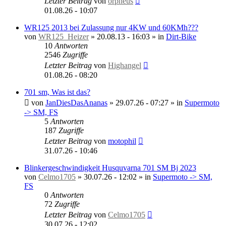
Letzter Beitrag
von
orpheus
01.08.26 - 10:07
WR125 2013 bei Zulassung nur 4KW und 60KMh???
von
WR125_Heizer
»
20.08.13 - 16:03
» in
Dirt-Bike
10
Antworten
2546
Zugriffe
Letzter Beitrag
von
Highangel
01.08.26 - 08:20
701 sm, Was ist das?
von
JanDiesDasAnanas
»
29.07.26 - 07:27
» in
Supermoto
-> SM, FS
5
Antworten
187
Zugriffe
Letzter Beitrag
von
motophil
31.07.26 - 10:46
Blinkergeschwindigkeit Husquvarna 701 SM Bj 2023
von
Celmo1705
»
30.07.26 - 12:02
» in
Supermoto -> SM,
FS
0
Antworten
72
Zugriffe
Letzter Beitrag
von
Celmo1705
30.07.26 - 12:02