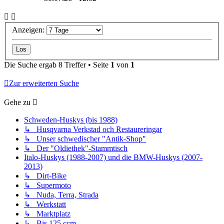
Anzeigen:
Die Suche ergab 8 Treffer • Seite
1
von
1
Zur erweiterten Suche
Gehe zu
Schweden-Huskys (bis 1988)
↳ Husqvarna Verkstad och Restaureringar
↳ Unser schwedischer "Antik-Shop"
↳ Der "Oldiethek"-Stammtisch
Italo-Huskys (1988-2007) und die BMW-Huskys (2007-
2013)
↳ Dirt-Bike
↳ Supermoto
↳ Nuda, Terra, Strada
↳ Werkstatt
↳ Marktplatz
↳ Bis 125 ccm