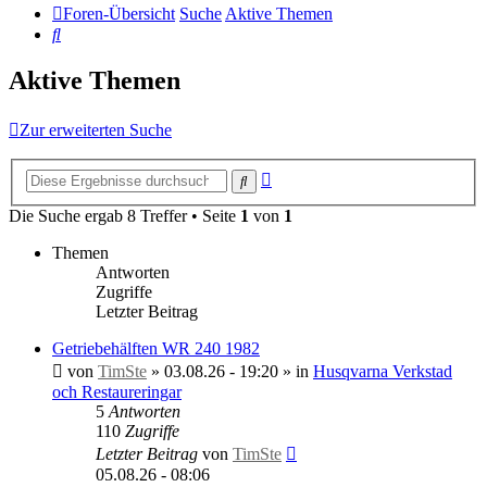
Foren-Übersicht
Suche
Aktive Themen
Suche
Aktive Themen
Zur erweiterten Suche
Erweiterte
Suche
Suche
Die Suche ergab 8 Treffer • Seite
1
von
1
Themen
Antworten
Zugriffe
Letzter Beitrag
Getriebehälften WR 240 1982
von
TimSte
»
03.08.26 - 19:20
» in
Husqvarna Verkstad
och Restaureringar
5
Antworten
110
Zugriffe
Letzter Beitrag
von
TimSte
05.08.26 - 08:06