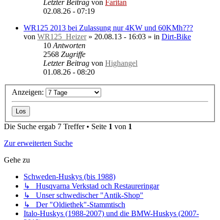
Letzter Beitrag
von
Faritan
02.08.26 - 07:19
WR125 2013 bei Zulassung nur 4KW und 60KMh???
von
WR125_Heizer
»
20.08.13 - 16:03
» in
Dirt-Bike
10
Antworten
2568
Zugriffe
Letzter Beitrag
von
Highangel
01.08.26 - 08:20
Anzeigen:
Die Suche ergab 7 Treffer • Seite
1
von
1
Zur erweiterten Suche
Gehe zu
Schweden-Huskys (bis 1988)
↳ Husqvarna Verkstad och Restaureringar
↳ Unser schwedischer "Antik-Shop"
↳ Der "Oldiethek"-Stammtisch
Italo-Huskys (1988-2007) und die BMW-Huskys (2007-