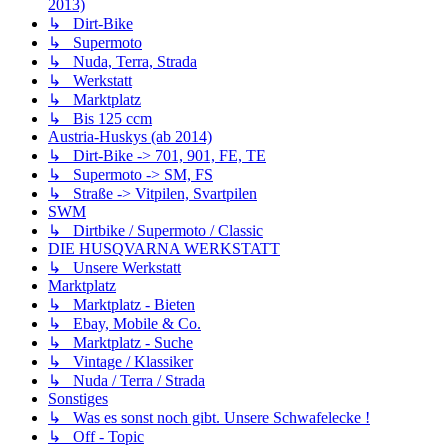
2013)
↳ Dirt-Bike
↳ Supermoto
↳ Nuda, Terra, Strada
↳ Werkstatt
↳ Marktplatz
↳ Bis 125 ccm
Austria-Huskys (ab 2014)
↳ Dirt-Bike -> 701, 901, FE, TE
↳ Supermoto -> SM, FS
↳ Straße -> Vitpilen, Svartpilen
SWM
↳ Dirtbike / Supermoto / Classic
DIE HUSQVARNA WERKSTATT
↳ Unsere Werkstatt
Marktplatz
↳ Marktplatz - Bieten
↳ Ebay, Mobile & Co.
↳ Marktplatz - Suche
↳ Vintage / Klassiker
↳ Nuda / Terra / Strada
Sonstiges
↳ Was es sonst noch gibt. Unsere Schwafelecke !
↳ Off - Topic