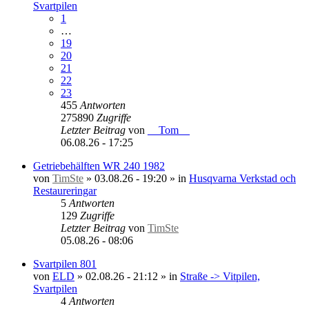
Svartpilen
1
…
19
20
21
22
23
455
Antworten
275890
Zugriffe
Letzter Beitrag
von
__Tom__
06.08.26 - 17:25
Getriebehälften WR 240 1982
von
TimSte
»
03.08.26 - 19:20
» in
Husqvarna Verkstad och
Restaureringar
5
Antworten
129
Zugriffe
Letzter Beitrag
von
TimSte
05.08.26 - 08:06
Svartpilen 801
von
ELD
»
02.08.26 - 21:12
» in
Straße -> Vitpilen,
Svartpilen
4
Antworten