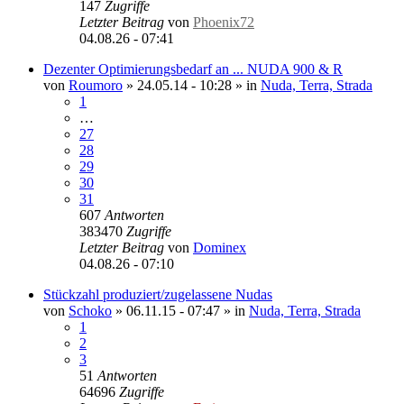
147
Zugriffe
Letzter Beitrag
von
Phoenix72
04.08.26 - 07:41
Dezenter Optimierungsbedarf an ... NUDA 900 & R
von
Roumoro
»
24.05.14 - 10:28
» in
Nuda, Terra, Strada
1
…
27
28
29
30
31
607
Antworten
383470
Zugriffe
Letzter Beitrag
von
Dominex
04.08.26 - 07:10
Stückzahl produziert/zugelassene Nudas
von
Schoko
»
06.11.15 - 07:47
» in
Nuda, Terra, Strada
1
2
3
51
Antworten
64696
Zugriffe