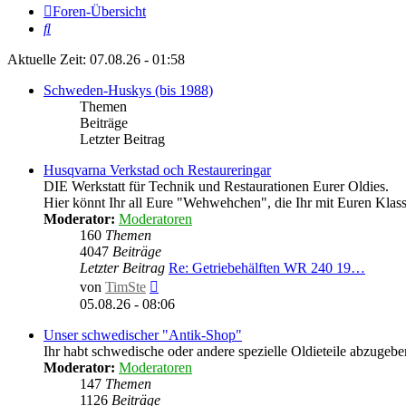
Foren-Übersicht
Suche
Aktuelle Zeit: 07.08.26 - 01:58
Schweden-Huskys (bis 1988)
Themen
Beiträge
Letzter Beitrag
Husqvarna Verkstad och Restaureringar
DIE Werkstatt für Technik und Restaurationen Eurer Oldies.
Hier könnt Ihr all Eure "Wehwehchen", die Ihr mit Euren Klassi
Moderator:
Moderatoren
160
Themen
4047
Beiträge
Letzter Beitrag
Re: Getriebehälften WR 240 19…
Neuester
von
TimSte
Beitrag
05.08.26 - 08:06
Unser schwedischer "Antik-Shop"
Ihr habt schwedische oder andere spezielle Oldieteile abzugebe
Moderator:
Moderatoren
147
Themen
1126
Beiträge