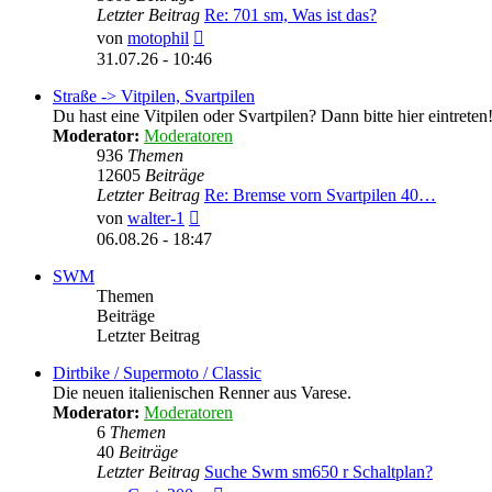
Letzter Beitrag
Re: 701 sm, Was ist das?
Neuester
von
motophil
Beitrag
31.07.26 - 10:46
Straße -> Vitpilen, Svartpilen
Du hast eine Vitpilen oder Svartpilen? Dann bitte hier eintreten
Moderator:
Moderatoren
936
Themen
12605
Beiträge
Letzter Beitrag
Re: Bremse vorn Svartpilen 40…
Neuester
von
walter-1
Beitrag
06.08.26 - 18:47
SWM
Themen
Beiträge
Letzter Beitrag
Dirtbike / Supermoto / Classic
Die neuen italienischen Renner aus Varese.
Moderator:
Moderatoren
6
Themen
40
Beiträge
Letzter Beitrag
Suche Swm sm650 r Schaltplan?
Neuester