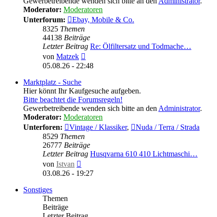
Gewerbetreibende wenden sich bitte an den
Administrator
.
Moderator:
Moderatoren
Unterforum:
Ebay, Mobile & Co.
8325
Themen
44138
Beiträge
Letzter Beitrag
Re: Ölfiltersatz und Todmache…
Neuester
von
Matzek
Beitrag
05.08.26 - 22:48
Marktplatz - Suche
Hier könnt Ihr Kaufgesuche aufgeben.
Bitte beachtet die Forumsregeln!
Gewerbetreibende wenden sich bitte an den
Administrator
.
Moderator:
Moderatoren
Unterforen:
Vintage / Klassiker
,
Nuda / Terra / Strada
8529
Themen
26777
Beiträge
Letzter Beitrag
Husqvarna 610 410 Lichtmaschi…
Neuester
von
Istvan
Beitrag
03.08.26 - 19:27
Sonstiges
Themen
Beiträge
Letzter Beitrag