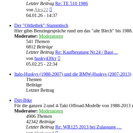
Letzter Beitrag
Re: TE 510 1986
Neuester
von
Alex22
Beitrag
04.01.26 - 14:37
Der "Oldiethek"-Stammtisch
Hier gibts Benzingespräche rund um das "alte Blech" bis 1988.
Moderator:
Moderatoren
541
Themen
6812
Beiträge
Letzter Beitrag
Re: Kaufberatung Nr.24 / Bauj…
Neuester
von
husky430cr
Beitrag
05.02.25 - 22:34
Italo-Huskys (1988-2007) und die BMW-Huskys (2007-2013)
Themen
Beiträge
Letzter Beitrag
Dirt-Bike
Für die ganzen 2-und 4-Takt Offroad-Modelle von 1988-2013 m
Moderator:
Moderatoren
4906
Themen
42342
Beiträge
Letzter Beitrag
Re: WR125 2013 bei Zulassung …
Neuester