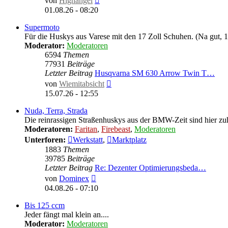
von
Highangel
Beitrag
01.08.26 - 08:20
Supermoto
Für die Huskys aus Varese mit den 17 Zoll Schuhen. (Na gut,
Moderator:
Moderatoren
6594
Themen
77931
Beiträge
Letzter Beitrag
Husqvarna SM 630 Arrow Twin T…
Neuester
von
Wiemitabsicht
Beitrag
15.07.26 - 12:55
Nuda, Terra, Strada
Die reinrassigen Straßenhuskys aus der BMW-Zeit sind hier zu
Moderatoren:
Faritan
,
Firebeast
,
Moderatoren
Unterforen:
Werkstatt
,
Marktplatz
1883
Themen
39785
Beiträge
Letzter Beitrag
Re: Dezenter Optimierungsbeda…
Neuester
von
Dominex
Beitrag
04.08.26 - 07:10
Bis 125 ccm
Jeder fängt mal klein an....
Moderator:
Moderatoren