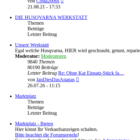
von
Costa200sx
Beitrag
21.08.21 - 17:33
DIE HUSQVARNA WERKSTATT
Themen
Beiträge
Letzter Beitrag
Unsere Werkstatt
Egal welche Husqvarna, HIER wird geschraubt, getunt, reparier
Moderator:
Moderatoren
9840
Themen
80190
Beiträge
Letzter Beitrag
Re: Ohne Kat Einsatz-Stück fa…
Neuester
von
JanDiesDasAnanas
Beitrag
26.07.26 - 11:15
Marktplatz
Themen
Beiträge
Letzter Beitrag
Marktplatz - Bieten
Hier könnt Ihr Verkaufsanzeigen schalten.
Bitte beachtet die Forumsregeln
!