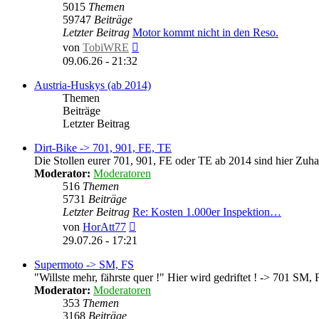
5015
Themen
59747
Beiträge
Letzter Beitrag
Motor kommt nicht in den Reso.
Neuester
von
TobiWRE
Beitrag
09.06.26 - 21:32
Austria-Huskys (ab 2014)
Themen
Beiträge
Letzter Beitrag
Dirt-Bike -> 701, 901, FE, TE
Die Stollen eurer 701, 901, FE oder TE ab 2014 sind hier Zuha
Moderator:
Moderatoren
516
Themen
5731
Beiträge
Letzter Beitrag
Re: Kosten 1.000er Inspektion…
Neuester
von
HorAtt77
Beitrag
29.07.26 - 17:21
Supermoto -> SM, FS
"Willste mehr, fährste quer !" Hier wird gedriftet ! -> 701 SM,
Moderator:
Moderatoren
353
Themen
3168
Beiträge