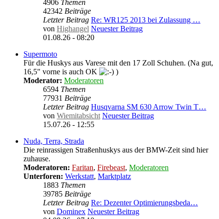
4906
Themen
42342
Beiträge
Letzter Beitrag
Re: WR125 2013 bei Zulassung …
von
Highangel
Neuester Beitrag
01.08.26 - 08:20
Supermoto
Für die Huskys aus Varese mit den 17 Zoll Schuhen. (Na gut,
16,5" vorne is auch OK
)
Moderator:
Moderatoren
6594
Themen
77931
Beiträge
Letzter Beitrag
Husqvarna SM 630 Arrow Twin T…
von
Wiemitabsicht
Neuester Beitrag
15.07.26 - 12:55
Nuda, Terra, Strada
Die reinrassigen Straßenhuskys aus der BMW-Zeit sind hier
zuhause.
Moderatoren:
Faritan
,
Firebeast
,
Moderatoren
Unterforen:
Werkstatt
,
Marktplatz
1883
Themen
39785
Beiträge
Letzter Beitrag
Re: Dezenter Optimierungsbeda…
von
Dominex
Neuester Beitrag