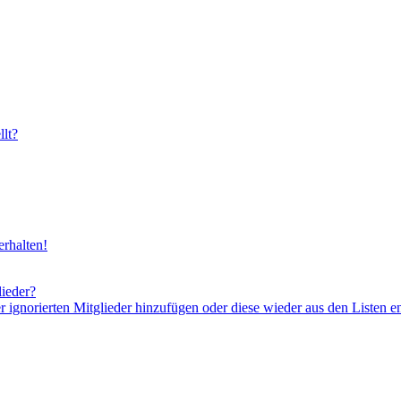
lt?
rhalten!
lieder?
er ignorierten Mitglieder hinzufügen oder diese wieder aus den Listen e