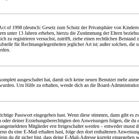
t of 1998 (deutsch: Gesetz zum Schutz der Privatsphäre von Kindern i
ern unter 13 Jahren erheben, hierzu die Zustimmung der Eltern bezieh
dich zu registrieren versuchst, zutrifft, ziehe einen rechtlichen Beista
stelle für Rechtsangelegenheiten jeglicher Art ist; außer solchen, die
erden.
 komplett ausgeschaltet hat, damit sich keine neuen Benutzer mehr anm
 wurden. Um Hilfe zu erhalten, wende dich an die Board-Administratio
richtige Passwort eingegeben hast. Wenn diese stimmen, dann gibt es
ern oder deiner Erziehungsberechtigten den Anweisungen folgen, die du e
 angemeldeten Mitglieder erst freigeschaltet werden – entweder musst du
. Wenn du eine E-Mail erhalten hast, folge den dort enthaltenen Anweis
nn du dir sicher bist, dass deine E-Mail-Adresse korrekt eingegeben w