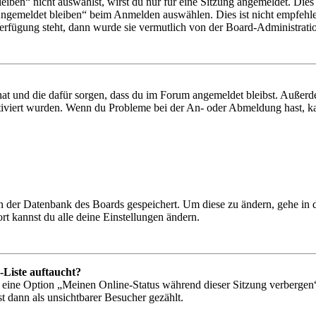
en“ nicht auswählst, wirst du nur für eine Sitzung angemeldet. Dies
Angemeldet bleiben“ beim Anmelden auswählen. Dies ist nicht empfehle
Verfügung steht, dann wurde sie vermutlich von der Board-Administratio
 hat und die dafür sorgen, dass du im Forum angemeldet bleibst. Außer
tiviert wurden. Wenn du Probleme bei der An- oder Abmeldung hast, ka
 in der Datenbank des Boards gespeichert. Um diese zu ändern, gehe in
t kannst du alle deine Einstellungen ändern.
-Liste auftaucht?
n eine Option „Meinen Online-Status während dieser Sitzung verbergen
t dann als unsichtbarer Besucher gezählt.