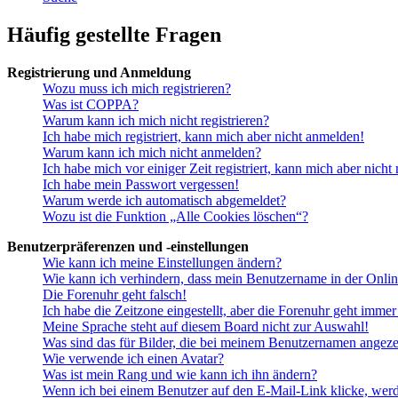
Häufig gestellte Fragen
Registrierung und Anmeldung
Wozu muss ich mich registrieren?
Was ist COPPA?
Warum kann ich mich nicht registrieren?
Ich habe mich registriert, kann mich aber nicht anmelden!
Warum kann ich mich nicht anmelden?
Ich habe mich vor einiger Zeit registriert, kann mich aber nich
Ich habe mein Passwort vergessen!
Warum werde ich automatisch abgemeldet?
Wozu ist die Funktion „Alle Cookies löschen“?
Benutzerpräferenzen und -einstellungen
Wie kann ich meine Einstellungen ändern?
Wie kann ich verhindern, dass mein Benutzername in der Onlin
Die Forenuhr geht falsch!
Ich habe die Zeitzone eingestellt, aber die Forenuhr geht immer
Meine Sprache steht auf diesem Board nicht zur Auswahl!
Was sind das für Bilder, die bei meinem Benutzernamen angez
Wie verwende ich einen Avatar?
Was ist mein Rang und wie kann ich ihn ändern?
Wenn ich bei einem Benutzer auf den E-Mail-Link klicke, werd