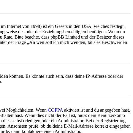
m Internet von 1998) ist ein Gesetz in den USA, welches festlegt,
ungsweise des oder der Erziehungsberechtigten benötigen. Wenn du
nd zu Rate. Bitte beachte, dass phpBB Limited und der Besitzer dieses
 unter der Frage „An wen soll ich mich wenden, falls es Beschwerden
elden können. Es könnte auch sein, dass deine IP-Adresse oder der
n.
 zwei Möglichkeiten. Wenn
COPPA
aktiviert ist und du angegeben hast,
rhalten hast. Wenn dies nicht der Fall ist, muss dein Benutzerkonto
 dies selbst erledigen oder ein Administrator. Bei der Registrierung
ungen. Ansonsten prüfe, ob du deine E-Mail-Adresse korrekt eingegeben
urde, dann kontaktiere einen Administrator.